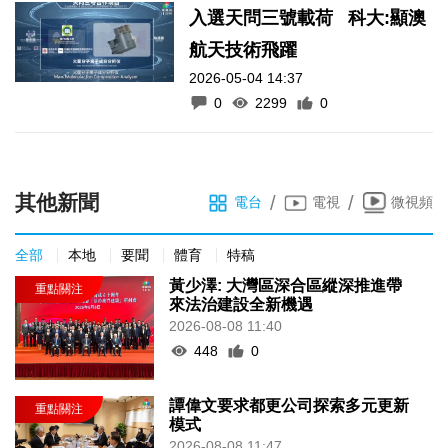
入選天問三號載荷 科大:顯澳
航天技術飛躍
2026-05-04 14:37
0
2299
0
其他新聞
/
/
電台
電視
微視頻
全部
本地
要聞
體育
特稿
黃少澤: 大灣區深合區縱深推進帶
來法治建設全新機遇
2026-08-08 11:40
448
0
譚偉文要求都更公司探索多元更新
模式
2026-08-08 11:47