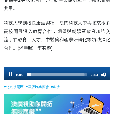
並期望2地深化合作，推動產業優勢互補，強化資源
共用。
科技大學副校長唐嘉樂稱，澳門科技大學與北京很多
高校開展深入教育合作，期望與朝陽區政府加強交
流，在教育、人才、中醫藥和產學研轉化等領域深化
合作。(潘幸暉 李芬艷)
Audio
00:07
01:53
Player
#北京朝陽區
#酒店旅業商會
#科大