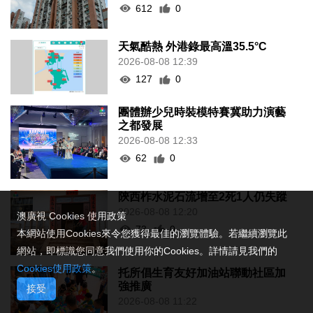
612
0
天氣酷熱 外港錄最高溫35.5°C
2026-08-08 12:39
127
0
團體辦少兒時裝模特賽冀助力演藝
之都發展
2026-08-08 12:33
62
0
陝西柞水泥石流增至2死1人仍失蹤
2026-08-08 12:20
澳廣視 Cookies 使用政策
73
0
本網站使用Cookies來令您獲得最佳的瀏覽體驗。若繼續瀏覽此
網站，即標識您同意我們使用你的Cookies。詳情請見我們的
Cookies使用政策
。
托所倡生育友好加油站聯動社區加
強推廣
接受
2026-08-08 11:22