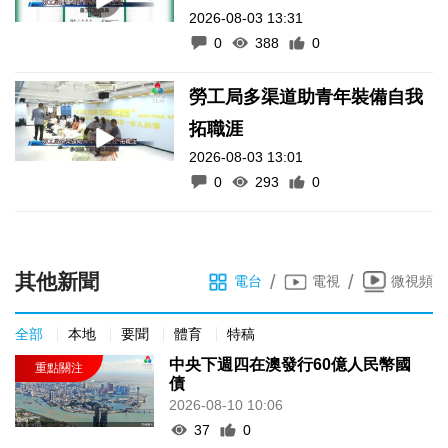
2026-08-03 13:31
0
388
0
勞工局多渠道助青年裝備自我
拓職涯
2026-08-03 13:01
0
293
0
其他新聞
/
/
電台
電視
微視頻
全部
本地
要聞
體育
特稿
中央下週四在澳發行60億人民幣國
債
2026-08-10 10:06
37
0