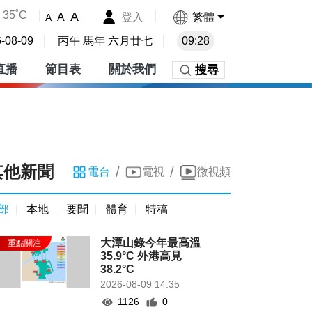
35˚C
A
登入
繁體
A
A
-08-09
丙午 馬年 六月廿七
09:28
直播
節目表
關於我們
搜尋
其他新聞
/
/
電台
電視
微視頻
部
本地
要聞
體育
特稿
大潭山錄今年最高溫
35.9°C 外港高見
38.2°C
2026-08-09 14:35
1126
0