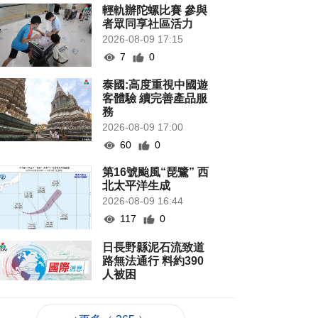
輕軌辦陀螺比賽 參與
者眾同享社區活力
2026-08-09 17:15
7
0
泰國:高度重視中國遊
客體驗 續完善產品服
務
2026-08-09 17:00
60
0
第16號颱風“琵鷺” 西
北太平洋生成
2026-08-09 16:44
117
0
日長野縣泥石流致道
路無法通行 料約390
人被困
2026-08-09 16:03
92
0