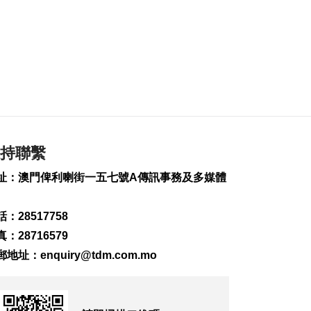
北京澳聯:逾1500澳生
在京求學
2026-08-09 11:50
232
0
內地7月CPI按年升
0.5%
2026-08-09 11:37
121
0
持聯繫
習近平致電尚達曼祝
賀新加坡國慶
址：澳門俾利喇街一五七號A傳訊事務及多媒體
2026-08-09 11:05
212
0
：28517758
：28716579
科技助農豐收提質 建
設“農業強國”保糧安
郵地址：
enquiry@tdm.com.mo
2026-08-09 10:39
226
0
“白海豚”將登陸浙閩