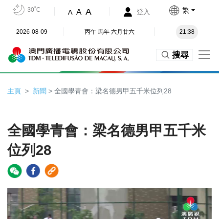
30˚C
繁
A
A
登入
A
2026-08-09
丙午 馬年 六月廿六
21:38
搜尋
主頁
新聞
> 全國學青會：梁名德男甲五千米位列28
全國學青會：梁名德男甲五千米
位列28
Video
Player