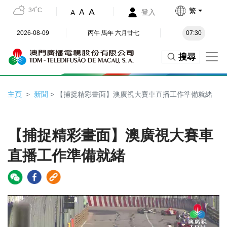
34˚C
繁
A
A
登入
A
2026-08-09
丙午 馬年 六月廿七
07:30
搜尋
主頁
新聞
> 【捕捉精彩畫面】澳廣視大賽車直播工作準備就緒
【捕捉精彩畫面】澳廣視大賽車
直播工作準備就緒
Video
Player