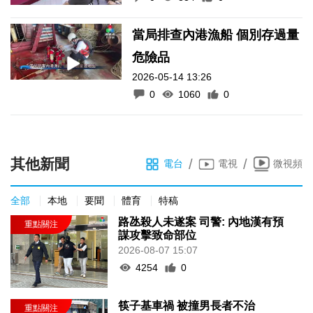
當局排查內港漁船 個別存過量
危險品
2026-05-14 13:26
0
1060
0
其他新聞
/
/
電台
電視
微視頻
全部
本地
要聞
體育
特稿
路氹殺人未遂案 司警: 內地漢有預
謀攻擊致命部位
2026-08-07 15:07
4254
0
筷子基車禍 被撞男長者不治