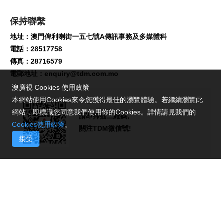
保持聯繫
地址：澳門俾利喇街一五七號A傳訊事務及多媒體科
電話：28517758
傳真：28716579
電郵地址：
enquiry@tdm.com.mo
澳廣視 Cookies 使用政策
本網站使用Cookies來令您獲得最佳的瀏覽體驗。若繼續瀏覽此
網站，即標識您同意我們使用你的Cookies。詳情請見我們的
請即掃描二維碼,
Cookies使用政策
。
關注TDM微信號!
接受