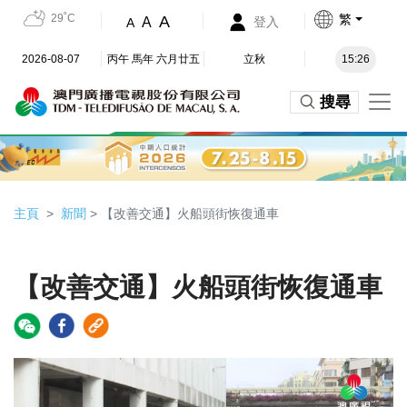
29˚C
繁
A
A
登入
A
2026-08-07
丙午 馬年 六月廿五
立秋
15:26
搜尋
主頁
新聞
> 【改善交通】火船頭街恢復通車
【改善交通】火船頭街恢復通車
Video
Player