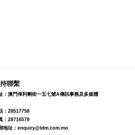
2026-08-07 19:44
109
0
政府啟梳理樓宇外牆
維修防火安全監管流
程
2026-08-07 19:41
150
0
“白海豚”料今晚移入
東海 多地提前防颱
2026-08-07 19:27
240
0
持聯繫
議事亭前地大三巴等
址：澳門俾利喇街一五七號A傳訊事務及多媒體
一帶將滅蚊
2026-08-07 19:24
：28517758
123
0
：28716579
7旬翁流感重症須深切
郵地址：
enquiry@tdm.com.mo
治療