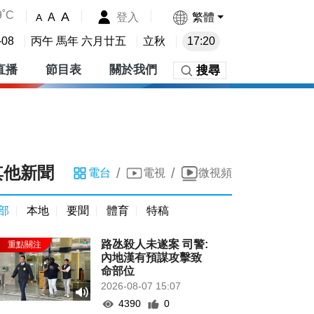
9˚C
A
登入
繁體
A
A
-08
丙午 馬年 六月廿五
立秋
17:20
直播
節目表
關於我們
搜尋
其他新聞
/
/
電台
電視
微視頻
部
本地
要聞
體育
特稿
路氹殺人未遂案 司警:
內地漢有預謀攻擊致
命部位
2026-08-07 15:07
4390
0