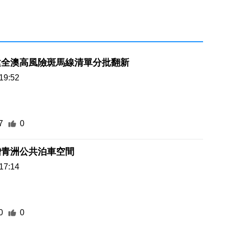
建全澳高風險斑馬線清單分批翻新
19:52
7
0
增青洲公共泊車空間
17:14
0
0