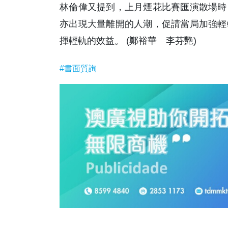
林倫偉又提到，上月煙花比賽匯演散場時
亦出現大量離開的人潮，促請當局加強輕
揮輕軌的效益。 (鄭裕華 李芬艷)
#書面質詢