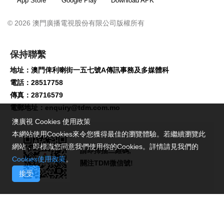
App Store
Google Play
Download APK
© 2026 澳門廣播電視股份有限公司版權所有
保持聯繫
地址：澳門俾利喇街一五七號A傳訊事務及多媒體科
電話：28517758
傳真：28716579
電郵地址：
enquiry@tdm.com.mo
澳廣視 Cookies 使用政策
本網站使用Cookies來令您獲得最佳的瀏覽體驗。若繼續瀏覽此
網站，即標識您同意我們使用你的Cookies。詳情請見我們的
請即掃描二維碼,
Cookies使用政策
。
關注TDM微信號!
接受