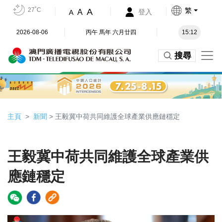
27˚C
繁
A
A
登入
A
2026-08-06
丙午 馬年 六月廿四
15:12
搜尋
主頁
新聞
> 王毅冀中荷共同維護全球產業供應鏈穩定
王毅冀中荷共同維護全球產業供
應鏈穩定