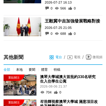
2026-07-27 16:13
0
566
0
王毅冀中吉加強發展戰略對接
2026-07-25 21:05
0
688
0
其他新聞
/
/
電台
電視
微視頻
全部
本地
要聞
體育
特稿
澳琴大學城澳大首批約330名研究
生入住學生公寓
2026-08-06 21:37
704
0
岑浩輝視察澳琴大學城 滿意項目改