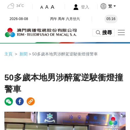
34˚C
繁
A
A
登入
A
2026-08-08
丙午 馬年 六月廿六
05:16
搜尋
主頁
新聞
> 50多歲本地男涉醉駕逆駛衝燈撞警車
50多歲本地男涉醉駕逆駛衝燈撞
警車
Video
Player