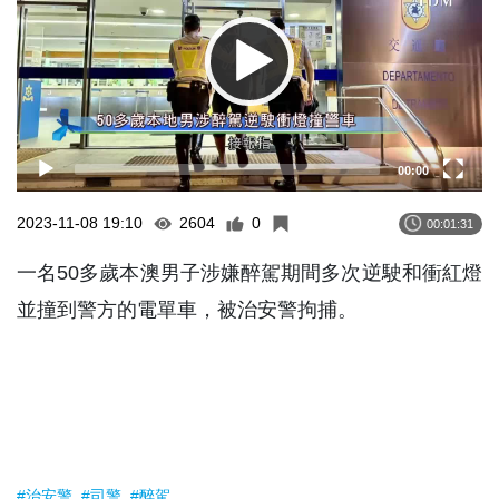
00:00
2023-11-08 19:10
2604
0
00:01:31
一名50多歲本澳男子涉嫌醉駕期間多次逆駛和衝紅燈
並撞到警方的電單車，被治安警拘捕。
#治安警
#司警
#醉駕