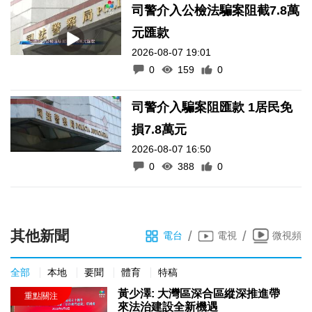
司警介入公檢法騙案阻截7.8萬
元匯款
2026-08-07 19:01
0
159
0
司警介入騙案阻匯款 1居民免
損7.8萬元
2026-08-07 16:50
0
388
0
其他新聞
/
/
電台
電視
微視頻
全部
本地
要聞
體育
特稿
黃少澤: 大灣區深合區縱深推進帶
來法治建設全新機遇