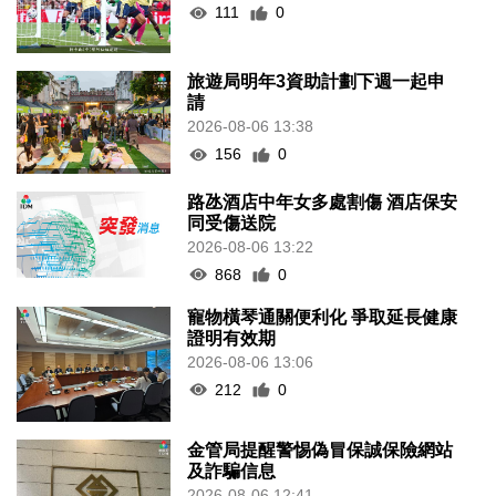
111
0
旅遊局明年3資助計劃下週一起申
請
2026-08-06 13:38
156
0
路氹酒店中年女多處割傷 酒店保安
同受傷送院
2026-08-06 13:22
868
0
寵物橫琴通關便利化 爭取延長健康
證明有效期
2026-08-06 13:06
212
0
金管局提醒警惕偽冒保誠保險網站
及詐騙信息
2026-08-06 12:41