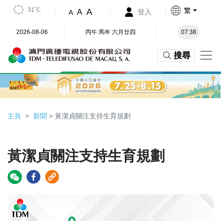
31˚C
繁
A
A
登入
A
2026-08-06
丙午 馬年 六月廿四
07:38
搜尋
主頁
新聞
> 黃潔貞關注支持生育規劃
黃潔貞關注支持生育規劃