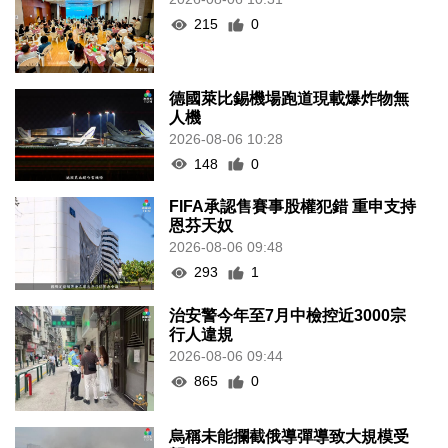
215
0
德國萊比錫機場跑道現載爆炸物無
人機
2026-08-06 10:28
148
0
FIFA承認售賽事股權犯錯 重申支持
恩芬天奴
2026-08-06 09:48
293
1
治安警今年至7月中檢控近3000宗
行人違規
2026-08-06 09:44
865
0
烏稱未能攔截俄導彈導致大規模受