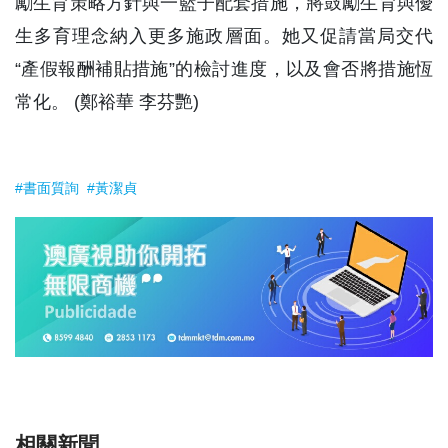
勵生育策略方針與一籃子配套措施，將鼓勵生育與優
生多育理念納入更多施政層面。她又促請當局交代
“產假報酬補貼措施”的檢討進度，以及會否將措施恆
常化。 (鄭裕華 李芬艷)
#書面質詢
#黃潔貞
相關新聞