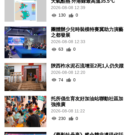
天氣酷熱 外港錄最高溫35.5°C
2026-08-08 12:39
130
0
團體辦少兒時裝模特賽冀助力演藝
之都發展
2026-08-08 12:33
63
0
陝西柞水泥石流增至2死1人仍失蹤
2026-08-08 12:20
74
0
托所倡生育友好加油站聯動社區加
強推廣
2026-08-08 11:22
230
0
《夢影牡丹亭》糅合雙非遺現代話