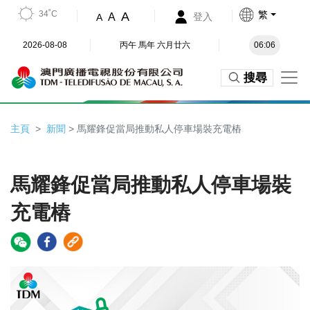
34˚C
繁
A
A
登入
A
2026-08-08
丙午 馬年 六月廿六
06:06
搜尋
主頁
新聞
> 馬耀鋒促當局推動私人停車場裝充電樁
馬耀鋒促當局推動私人停車場裝
充電樁