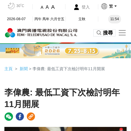
30˚C
繁
A
A
登入
A
2026-08-07
丙午 馬年 六月廿五
立秋
11:54
搜尋
主頁
新聞
> 李偉農: 最低工資下次檢討明年11月開展
李偉農: 最低工資下次檢討明年
11月開展