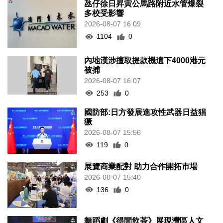
氹仔徐日昇寅公馬路附近水管爆裂
多校受影響
2026-08-07 16:09
1104
0
內地漢涉擅取提款機遺下4000港元
被捕
2026-08-07 16:07
253
0
國防部:日方發展進攻性武器日益猖
獗
2026-08-07 15:56
119
0
展覽商業配對 助力合作開拓市場
2026-08-07 15:40
136
0
舞蹈劇《得閒飲茶》展現灣區人文