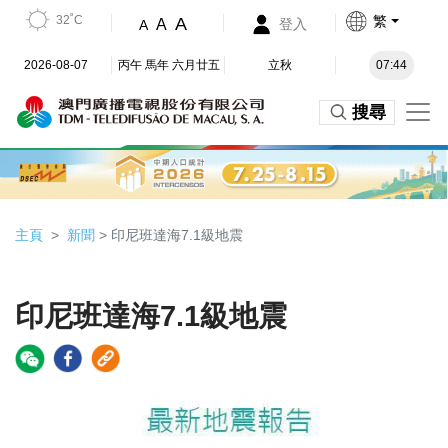
32˚C
繁
A
A
登入
A
2026-08-07
丙午 馬年 六月廿五
立秋
07:44
搜尋
主頁
新聞
> 印尼班達海7.1級地震
印尼班達海7.1級地震