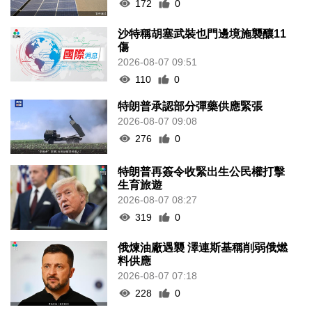
172
0
沙特稱胡塞武裝也門邊境施襲釀11
傷
2026-08-07 09:51
110
0
特朗普承認部分彈藥供應緊張
2026-08-07 09:08
276
0
特朗普再簽令收緊出生公民權打擊
生育旅遊
2026-08-07 08:27
319
0
俄煉油廠遇襲 澤連斯基稱削弱俄燃
料供應
2026-08-07 07:18
228
0