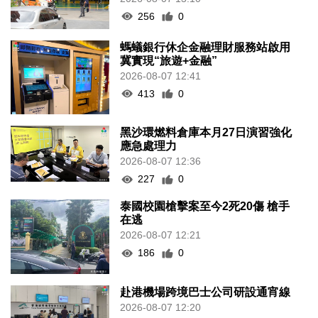
256
0
螞蟻銀行休企金融理財服務站啟用
冀實現“旅遊+金融”
2026-08-07 12:41
413
0
黑沙環燃料倉庫本月27日演習強化
應急處理力
2026-08-07 12:36
227
0
泰國校園槍擊案至今2死20傷 槍手
在逃
2026-08-07 12:21
186
0
赴港機場跨境巴士公司研設通宵線
2026-08-07 12:20