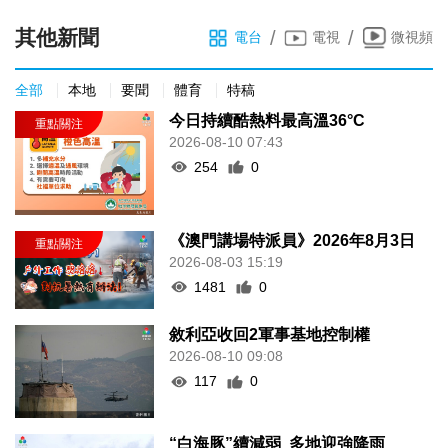
其他新聞
/
/
電台
電視
微視頻
全部
本地
要聞
體育
特稿
今日持續酷熱料最高溫36°C
2026-08-10 07:43
254
0
《澳門講場特派員》2026年8月3日
2026-08-03 15:19
1481
0
敘利亞收回2軍事基地控制權
2026-08-10 09:08
117
0
“白海豚”續減弱 多地迎強降雨