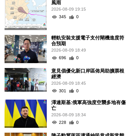
風雨
2026-08-09 19:15
345
0
輕軌安裝支援電子支付閘機進度符
合預期
2026-08-09 18:49
696
0
意見倡優化新口岸區佈局助擴票根
經濟
2026-08-09 18:45
301
0
澤連斯基:俄軍高強度空襲多地有傷
亡
2026-08-09 18:34
228
0
陳子勁冀落區溝通納民意成新常態