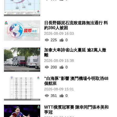
日長野縣泥石流致道路無法通行 料
約390人被困
2026-08-09 16:03
225
0
加拿大卑詩省山火蔓延 逾2萬人撤
離
2026-08-09 15:38
200
0
“白海豚”影響 澳門機場今明取消48
個航班
2026-08-09 15:01
351
0
WTT橫濱冠軍賽 陳幸同鬥張本美和
爭冠