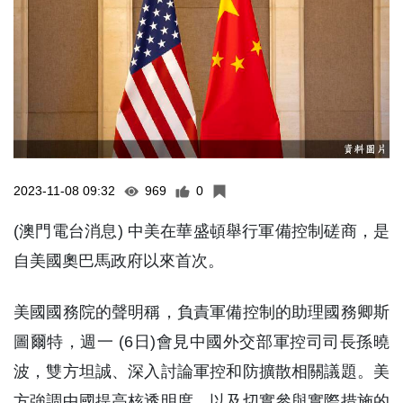
2023-11-08 09:32
969
0
(澳門電台消息) 中美在華盛頓舉行軍備控制磋商，是
自美國奧巴馬政府以來首次。
美國國務院的聲明稱，負責軍備控制的助理國務卿斯
圖爾特，週一 (6日)會見中國外交部軍控司司長孫曉
波，雙方坦誠、深入討論軍控和防擴散相關議題。美
方強調中國提高核透明度，以及切實參與實際措施的