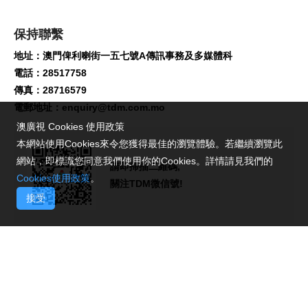
保持聯繫
地址：澳門俾利喇街一五七號A傳訊事務及多媒體科
電話：28517758
傳真：28716579
電郵地址：
enquiry@tdm.com.mo
澳廣視 Cookies 使用政策
本網站使用Cookies來令您獲得最佳的瀏覽體驗。若繼續瀏覽此
網站，即標識您同意我們使用你的Cookies。詳情請見我們的
請即掃描二維碼,
Cookies使用政策
。
關注TDM微信號!
接受