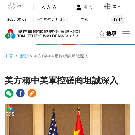
29˚C
繁
A
A
登入
A
2026-08-08
丙午 馬年 六月廿五
立秋
18:14
搜尋
主頁
新聞
> 美方稱中美軍控磋商坦誠深入
美方稱中美軍控磋商坦誠深入