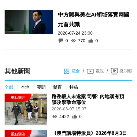
中方願與美在AI領域落實兩國
元首共識
2026-07-24 23:00
0
770
0
其他新聞
/
/
電台
電視
微視頻
全部
本地
要聞
體育
特稿
路氹殺人未遂案 司警: 內地漢有預
謀攻擊致命部位
2026-08-07 15:07
4422
0
《澳門講場特派員》2026年8月3日