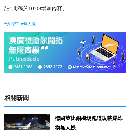
註: 此稿於10:03增加內容。
#大賽車
#無人機
相關新聞
德國萊比錫機場跑道現載爆炸
物無人機