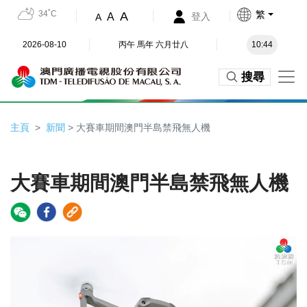
34˚C
繁
A
A
登入
A
2026-08-10
丙午 馬年 六月廿八
10:44
搜尋
主頁
新聞
> 大賽車期間澳門半島禁飛無人機
大賽車期間澳門半島禁飛無人機