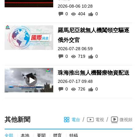
2026-08-06 10:28
0
404
0
羅馬尼亞就無人機闖領空驅逐
俄外交官
2026-07-28 06:59
0
719
0
珠海推出無人機醫療物資配送
2026-07-17 09:48
0
726
0
其他新聞
/
/
電台
電視
微視頻
全部
本地
要聞
體育
特稿