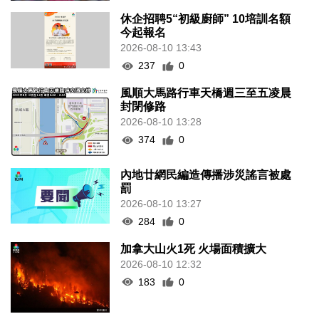
休企招聘5“初級廚師” 10培訓名額
今起報名
2026-08-10 13:43
237
0
風順大馬路行車天橋週三至五凌晨
封閉修路
2026-08-10 13:28
374
0
內地廿網民編造傳播涉災謠言被處
罰
2026-08-10 13:27
284
0
加拿大山火1死 火場面積擴大
2026-08-10 12:32
183
0