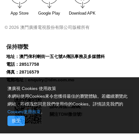
App Store
Google Play
Download APK
© 2026 澳門廣播電視股份有限公司版權所有
保持聯繫
地址：澳門俾利喇街一五七號A傳訊事務及多媒體科
電話：28517758
傳真：28716579
電郵地址：
enquiry@tdm.com.mo
澳廣視 Cookies 使用政策
本網站使用Cookies來令您獲得最佳的瀏覽體驗。若繼續瀏覽此
網站，即標識您同意我們使用你的Cookies。詳情請見我們的
請即掃描二維碼,
Cookies使用政策
。
關注TDM微信號!
接受