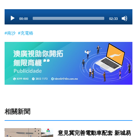
Audio
00:00
02:33
Player
#南沙
#充電樁
相關新聞
意見冀完善電動車配套 新城易