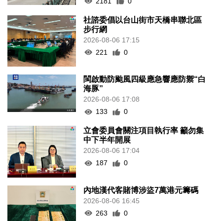
2181
0
社諮委倡以台山街市天橋串聯北區
步行網
2026-08-06 17:15
221
0
閩啟動防颱風四級應急響應防禦“白
海豚”
2026-08-06 17:08
133
0
立會委員會關注項目執行率 籲勿集
中下半年開展
2026-08-06 17:04
187
0
內地漢代客賭博涉盜7萬港元籌碼
2026-08-06 16:45
263
0