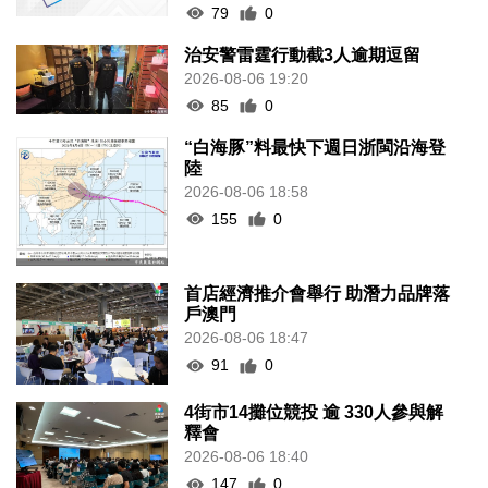
79
0
治安警雷霆行動截3人逾期逗留
2026-08-06 19:20
85
0
“白海豚”料最快下週日浙閩沿海登
陸
2026-08-06 18:58
155
0
首店經濟推介會舉行 助潛力品牌落
戶澳門
2026-08-06 18:47
91
0
4街市14攤位競投 逾 330人參與解
釋會
2026-08-06 18:40
147
0