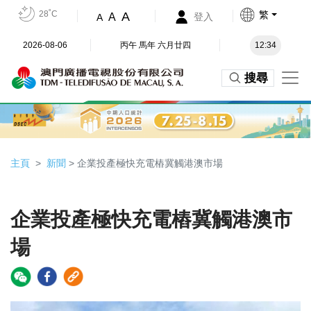
28˚C
繁
A
A
登入
A
2026-08-06
丙午 馬年 六月廿四
12:34
搜尋
主頁
新聞
> 企業投產極快充電樁冀觸港澳市場
企業投產極快充電樁冀觸港澳市
場