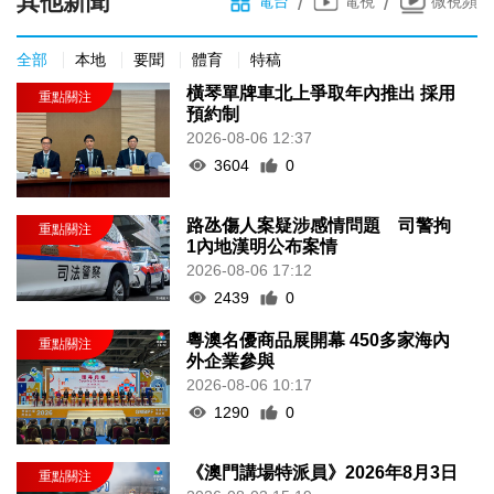
其他新聞
/
/
電台
電視
微視頻
全部
本地
要聞
體育
特稿
橫琴單牌車北上爭取年內推出 採用
預約制
2026-08-06 12:37
3604
0
路氹傷人案疑涉感情問題 司警拘
1內地漢明公布案情
2026-08-06 17:12
2439
0
粵澳名優商品展開幕 450多家海內
外企業參與
2026-08-06 10:17
1290
0
《澳門講場特派員》2026年8月3日