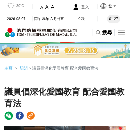
30˚C
繁
A
A
登入
A
2026-08-07
丙午 馬年 六月廿五
立秋
01:27
搜尋
主頁
新聞
> 議員倡深化愛國教育 配合愛國教育法
議員倡深化愛國教育 配合愛國教
育法