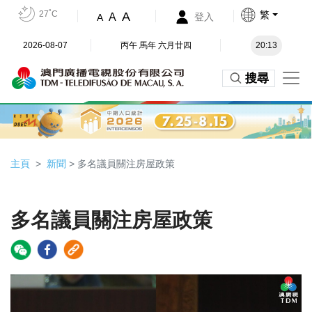
27˚C
繁
A
A
登入
A
2026-08-07
丙午 馬年 六月廿四
20:13
搜尋
主頁
新聞
> 多名議員關注房屋政策
多名議員關注房屋政策