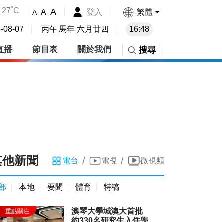
27˚C
A
登入
繁體
A
A
-08-07
丙午 馬年 六月廿四
16:48
直播
節目表
關於我們
搜尋
其他新聞
/
/
電台
電視
微視頻
部
本地
要聞
體育
特稿
澳琴大學城澳大首批
約330名研究生入住學