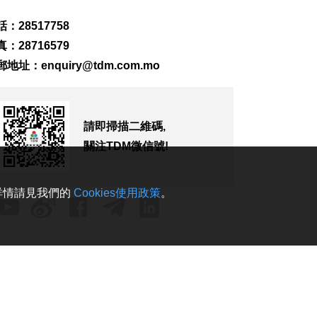
227
0
：28517758
內地傳媒公司拜訪澳
：28716579
廣視冀加強交流
郵地址：
enquiry@tdm.com.mo
2026-08-06 18:22
195
0
海南島附近低壓區不
請即掃描二維碼,
排除移向南海北部
2026-08-06 17:58
關注TDM微信號!
293
0
黎以商停火執行情況
。詳情請見我們的
Cookies使用政策
。
以軍稱2兵遭襲身亡
2026-08-06 17:45
130
0
筷子基7旬翁疑衝出馬
路遭巴士撞傷搶救
2026-08-06 17:38
2493
0