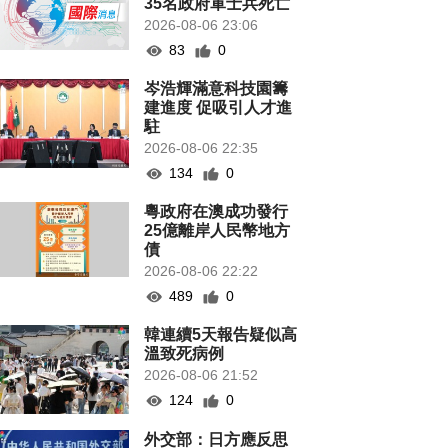
35名政府軍士兵死亡
2026-08-06 23:06
83
0
岑浩輝滿意科技園籌
建進度 促吸引人才進
駐
2026-08-06 22:35
134
0
粵政府在澳成功發行
25億離岸人民幣地方
債
2026-08-06 22:22
489
0
韓連續5天報告疑似高
溫致死病例
2026-08-06 21:52
124
0
外交部：日方應反思