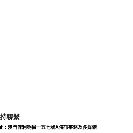
2026-08-06 19:21
152
0
治安警雷霆行動截3人
逾期逗留
2026-08-06 19:20
184
0
“白海豚”料最快下週
日浙閩沿海登陸
2026-08-06 18:58
300
0
首店經濟推介會舉行
助潛力品牌落戶澳門
2026-08-06 18:47
186
0
持聯繫
4街市14攤位競投 逾
330人參與解釋會
址：澳門俾利喇街一五七號A傳訊事務及多媒體
2026-08-06 18:40