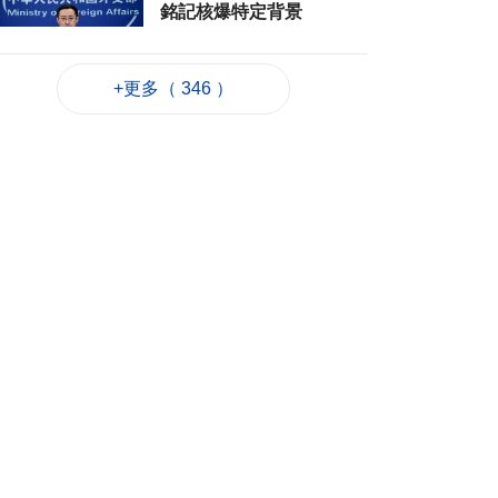
銘記核爆特定背景
2026-08-06 20:42
133
0
+更多（ 346 ）
工務局持續優化石排
灣社區未發展土地
2026-08-06 20:11
216
0
深合區升級改造系統
為橫琴單牌車北上作
準備
2026-08-06 19:46
281
0
朝鮮向東部海域發射
短程彈道導彈
2026-08-06 19:41
92
0
陳禮祺促規範停車場
車輛升降機使用保養