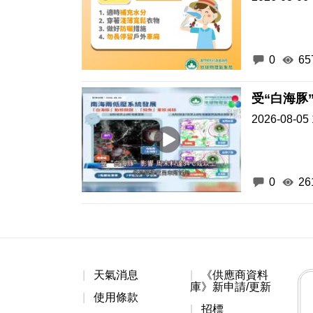
0
65
受“白海豚
2026-08-05 
0
26
天氣消息
《供應商資料
庫》新申請/更新
使用條款
招標