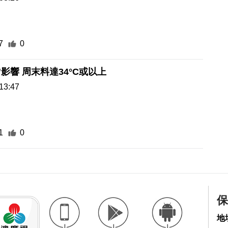
7
0
”影響 周末料達34°C或以上
13:47
1
0
保
地