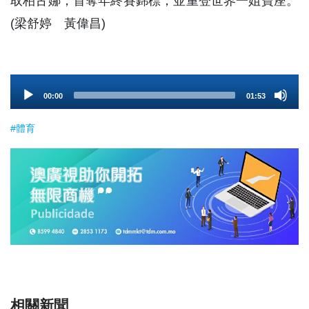
取柏古娜，首奪年終賽錦標，並重登世界一姐寶座。
(梁舒婷 黃偉昌)
Audio
00:00
01:53
Player
#體育
相關新聞