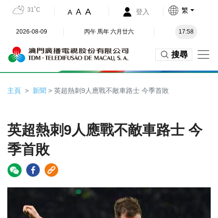
31˚C
繁
A
A
登入
A
2026-08-09
丙午 馬年 六月廿六
17:58
搜尋
主頁
新聞
> 英超熱刺9人應戰不敵車路士 今季首敗
英超熱刺9人應戰不敵車路士 今
季首敗