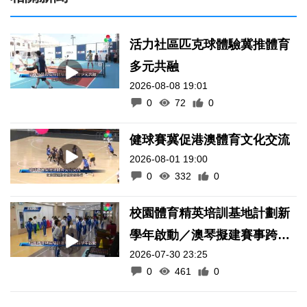
活力社區匹克球體驗冀推體育
多元共融
2026-08-08 19:01
0
72
0
健球賽冀促港澳體育文化交流
2026-08-01 19:00
0
332
0
校園體育精英培訓基地計劃新
學年啟動／澳琴擬建賽事跨境
2026-07-30 23:25
通關便利化機制
0
461
0