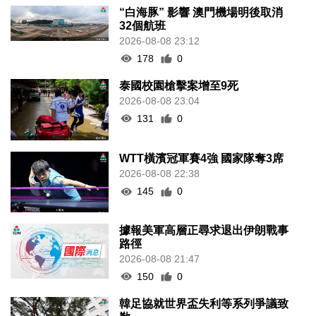
“白海豚” 影響 澳門機場明後取消
32個航班
2026-08-08 23:12
178
0
泰國校園槍擊案增至9死
2026-08-08 23:04
131
0
WTT橫濱冠軍賽4強 國家隊奪3席
2026-08-08 22:38
145
0
據報美軍高層正尋求退出伊朗戰事
路徑
2026-08-08 21:47
150
0
韓足協就世界盃失利等系列爭議致