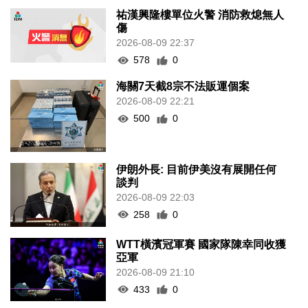
祐漢興隆樓單位火警 消防救熄無人
傷
2026-08-09 22:37
578
0
海關7天截8宗不法販運個案
2026-08-09 22:21
500
0
伊朗外長: 目前伊美沒有展開任何
談判
2026-08-09 22:03
258
0
WTT橫濱冠軍賽 國家隊陳幸同收獲
亞軍
2026-08-09 21:10
433
0