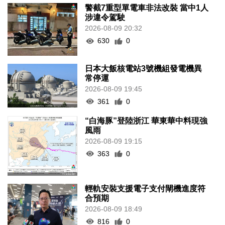
警截7重型單電車非法改裝 當中1人
涉違令駕駛
2026-08-09 20:32
630
0
日本大飯核電站3號機組發電機異
常停運
2026-08-09 19:45
361
0
“白海豚”登陸浙江 華東華中料現強
風雨
2026-08-09 19:15
363
0
輕軌安裝支援電子支付閘機進度符
合預期
2026-08-09 18:49
816
0