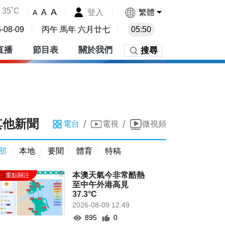
35˚C
A
登入
繁體
A
A
-08-09
丙午 馬年 六月廿七
05:50
直播
節目表
關於我們
搜尋
其他新聞
/
/
電台
電視
微視頻
部
本地
要聞
體育
特稿
本澳天氣今非常酷熱
至中午外港高見
37.3°C
2026-08-09 12:49
895
0