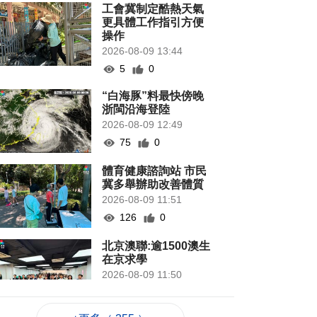
工會冀制定酷熱天氣
更具體工作指引方便
操作
2026-08-09 13:44
5
0
“白海豚”料最快傍晚
浙閩沿海登陸
2026-08-09 12:49
75
0
體育健康諮詢站 市民
冀多舉辦助改善體質
2026-08-09 11:51
126
0
北京澳聯:逾1500澳生
在京求學
2026-08-09 11:50
143
0