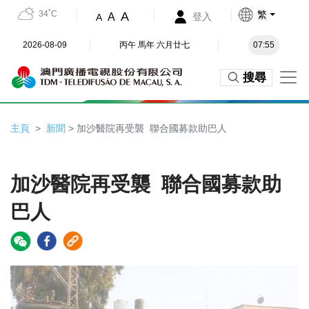
34˚C
繁
A
A
登入
A
2026-08-09
丙午 馬年 六月廿七
07:55
搜尋
主頁
新聞
> 加沙醫院再受襲 聯合國募款助巴人
加沙醫院再受襲 聯合國募款助
巴人