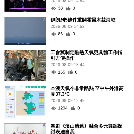
2026-08-09 14:54
38
0
伊朗列5條件重開霍爾木茲海峽
2026-08-09 14:52
86
0
工會冀制定酷熱天氣更具體工作指
引方便操作
2026-08-09 13:44
165
0
本澳天氣今非常酷熱 至中午外港高
見37.3°C
2026-08-09 12:49
1294
0
舞劇《溪山清遠》融合多元舞蹈探
討表達自我