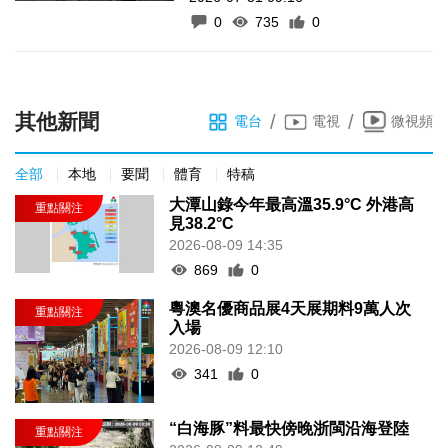
0
735
0
其他新聞
/
/
電台
電視
微視頻
全部
本地
要聞
體育
特稿
大潭山錄今年最高溫35.9°C 外港高
見38.2°C
2026-08-09 14:35
869
0
粵澳名優商品展4天展期料9萬人次
入場
2026-08-09 12:10
341
0
“白海豚”料最快傍晚浙閩沿海登陸