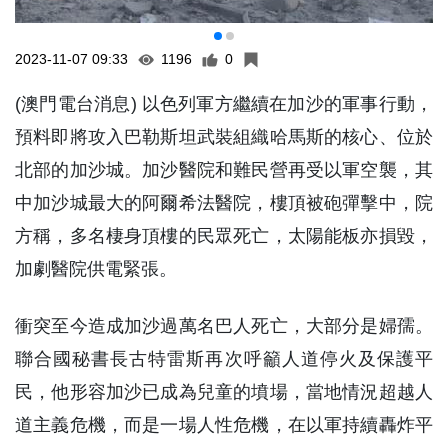
2023-11-07 09:33
1196
0
(澳門電台消息) 以色列軍方繼續在加沙的軍事行動，
預料即將攻入巴勒斯坦武裝組織哈馬斯的核心、位於
北部的加沙城。加沙醫院和難民營再受以軍空襲，其
中加沙城最大的阿爾希法醫院，樓頂被砲彈擊中，院
方稱，多名棲身頂樓的民眾死亡，太陽能板亦損毀，
加劇醫院供電緊張。
衝突至今造成加沙過萬名巴人死亡，大部分是婦孺。
聯合國秘書長古特雷斯再次呼籲人道停火及保護平
民，他形容加沙已成為兒童的墳場，當地情況超越人
道主義危機，而是一場人性危機，在以軍持續轟炸平