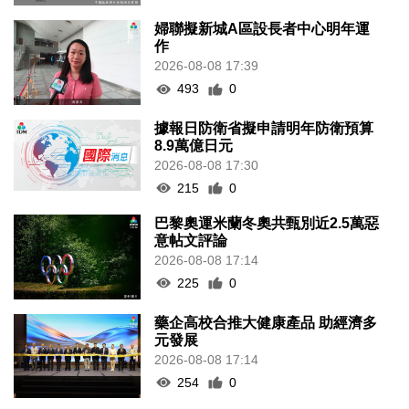
婦聯擬新城A區設長者中心明年運
作
2026-08-08 17:39
493
0
據報日防衛省擬申請明年防衛預算
8.9萬億日元
2026-08-08 17:30
215
0
巴黎奧運米蘭冬奧共甄別近2.5萬惡
意帖文評論
2026-08-08 17:14
225
0
藥企高校合推大健康產品 助經濟多
元發展
2026-08-08 17:14
254
0