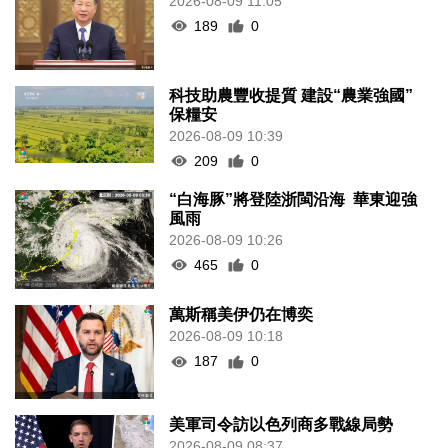
2026-08-09 11:05
189
0
科技助農豐收提質 建設“農業強國”
保糧安
2026-08-09 10:39
209
0
“白海豚”將登陸浙閩沿海 華東迎強
風雨
2026-08-09 10:26
465
0
萬斯稱美伊仍在博奕
2026-08-09 10:18
187
0
美軍司令訪以色列商多戰線局勢
2026-08-09 08:37