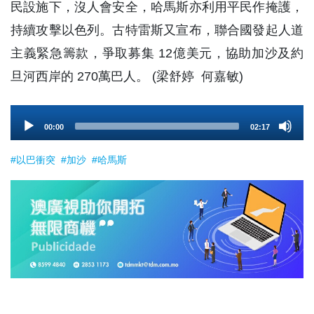
民設施下，沒人會安全，哈馬斯亦利用平民作掩護，
持續攻擊以色列。古特雷斯又宣布，聯合國發起人道
主義緊急籌款，爭取募集 12億美元，協助加沙及約
旦河西岸的 270萬巴人。 (梁舒婷 何嘉敏)
Audio
00:00
02:17
Player
#以巴衝突
#加沙
#哈馬斯