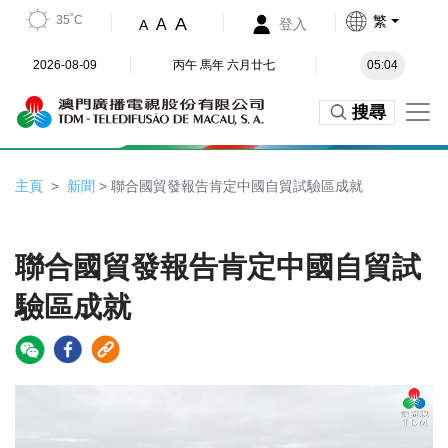
35˚C
繁
A
A
登入
A
2026-08-09
丙午 馬年 六月廿七
05:04
搜尋
主頁
新聞
> 聯合國貿發報告肯定中國自貿試驗區成就
聯合國貿發報告肯定中國自貿試
驗區成就