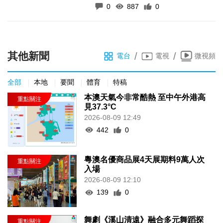
0
887
0
其他新聞
/
/
電台
電視
微視頻
全部
本地
要聞
體育
特稿
本澳天氣今非常酷熱 至中午外港高
見37.3°C
2026-08-09 12:49
442
0
粵澳名優商品展4天展期料9萬人次
入場
2026-08-09 12:10
139
0
舞劇《溪山清遠》融合多元舞蹈探