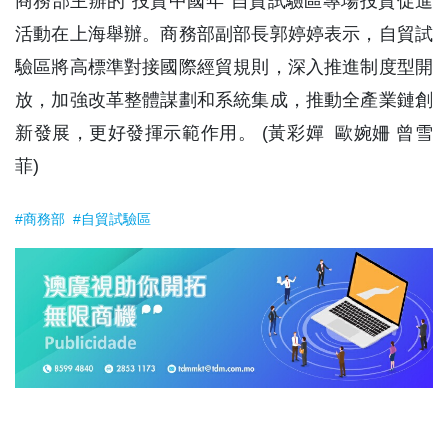
商務部主辦的“投資中國年”自貿試驗區專場投資促進
活動在上海舉辦。商務部副部長郭婷婷表示，自貿試
驗區將高標準對接國際經貿規則，深入推進制度型開
放，加強改革整體謀劃和系統集成，推動全產業鏈創
新發展，更好發揮示範作用。 (黃彩嬋 歐婉姍 曾雪
菲)
#商務部
#自貿試驗區