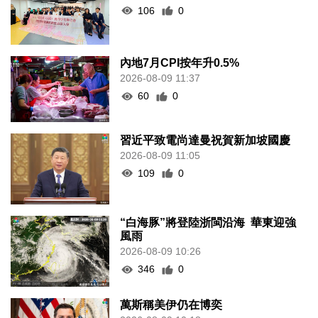
106
0
內地7月CPI按年升0.5%
2026-08-09 11:37
60
0
習近平致電尚達曼祝賀新加坡國慶
2026-08-09 11:05
109
0
“白海豚”將登陸浙閩沿海 華東迎強
風雨
2026-08-09 10:26
346
0
萬斯稱美伊仍在博奕