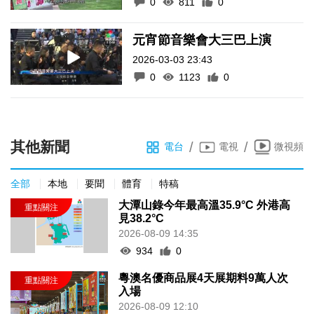
0
811
0
元宵節音樂會大三巴上演
2026-03-03 23:43
0
1123
0
其他新聞
/
/
電台
電視
微視頻
全部
本地
要聞
體育
特稿
大潭山錄今年最高溫35.9°C 外港高
見38.2°C
2026-08-09 14:35
934
0
粵澳名優商品展4天展期料9萬人次
入場
2026-08-09 12:10