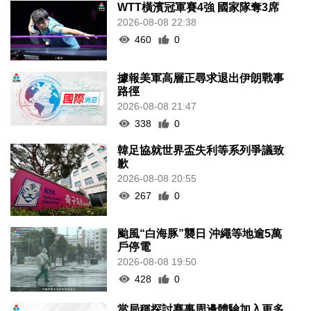
WTT橫濱冠軍賽4強 國家隊奪3席
2026-08-08 22:38
460
0
據報美軍高層正尋求退出伊朗戰事
路徑
2026-08-08 21:47
338
0
韓足協就世界盃失利等系列爭議致
歉
2026-08-08 20:55
267
0
颱風“白海豚”襲日 沖繩等地逾5萬
戶停電
2026-08-08 19:50
428
0
當局稱探討賽事周邊體驗加入更多