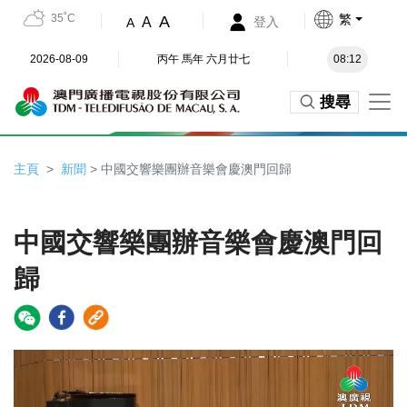
35˚C
繁
A
A
登入
A
2026-08-09
丙午 馬年 六月廿七
08:12
搜尋
主頁
新聞
> 中國交響樂團辦音樂會慶澳門回歸
中國交響樂團辦音樂會慶澳門回
歸
Video
Player