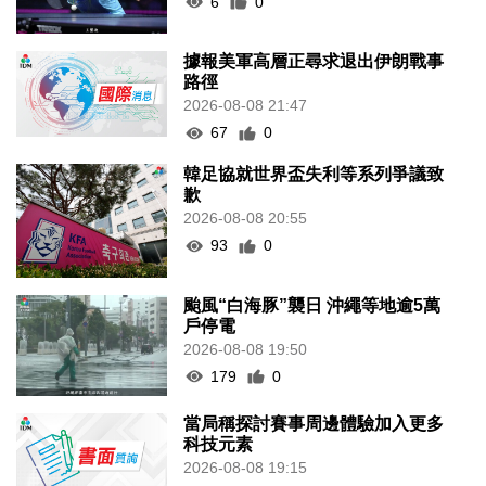
6
0
據報美軍高層正尋求退出伊朗戰事
路徑
2026-08-08 21:47
67
0
韓足協就世界盃失利等系列爭議致
歉
2026-08-08 20:55
93
0
颱風“白海豚”襲日 沖繩等地逾5萬
戶停電
2026-08-08 19:50
179
0
當局稱探討賽事周邊體驗加入更多
科技元素
2026-08-08 19:15