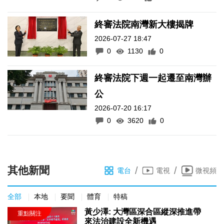
終審法院南灣新大樓揭牌
2026-07-27 18:47
0
1130
0
終審法院下週一起遷至南灣辦
公
2026-07-20 16:17
0
3620
0
其他新聞
/
/
電台
電視
微視頻
全部
本地
要聞
體育
特稿
黃少澤: 大灣區深合區縱深推進帶
來法治建設全新機遇