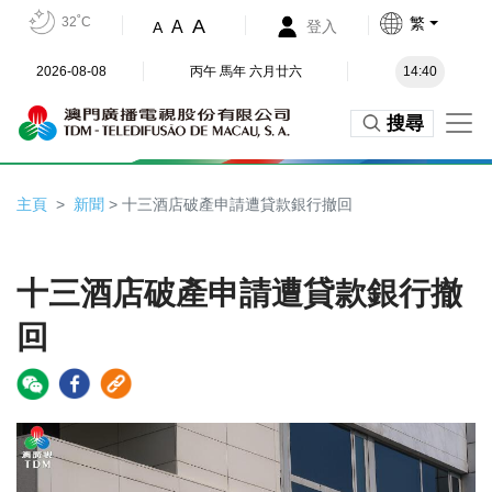
32˚C
繁
A
A
登入
A
2026-08-08
丙午 馬年 六月廿六
14:40
搜尋
主頁
新聞
> 十三酒店破產申請遭貸款銀行撤回
十三酒店破產申請遭貸款銀行撤
回