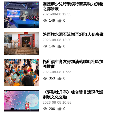
團體辦少兒時裝模特賽冀助力演藝
之都發展
2026-08-08 12:33
149
0
陝西柞水泥石流增至2死1人仍失蹤
2026-08-08 12:20
146
0
托所倡生育友好加油站聯動社區加
強推廣
2026-08-08 11:22
353
0
《夢影牡丹亭》糅合雙非遺現代話
劇展文化交融
2026-08-08 10:55
206
0