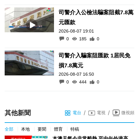
司警介入公檢法騙案阻截7.8萬
元匯款
2026-08-07 19:01
0
185
0
司警介入騙案阻匯款 1居民免
損7.8萬元
2026-08-07 16:50
0
444
0
其他新聞
/
/
電台
電視
微視頻
全部
本地
要聞
體育
特稿
本澳天氣今非常酷熱 至中午外港高