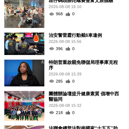
氹仔碼頭辦陀螺賽豐富文旅體驗
2026-08-08 16:10
968
0
治安警雷霆行動截6車違例
2026-08-08 15:56
396
0
特朗普重啟罷免聯儲局理事庫克程
序
2026-08-08 15:39
285
0
團體辦論壇提升健康素質 倡增中西
醫協同
2026-08-08 15:32
218
0
法聯會續普法對接國家“十五五”助