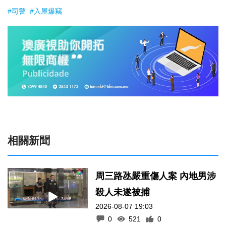
#司警
#入屋爆竊
相關新聞
周三路氹嚴重傷人案 內地男涉
殺人未遂被捕
2026-08-07 19:03
0
521
0