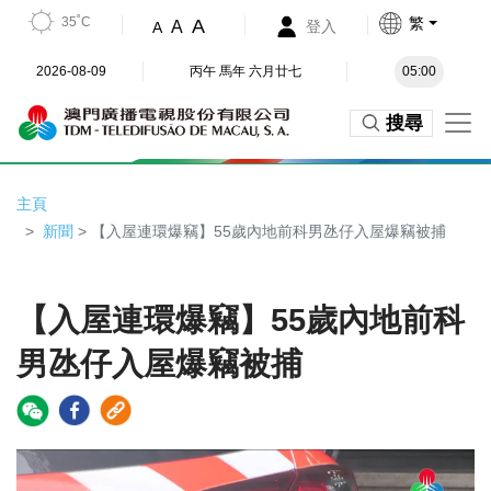
35˚C
繁
A
A
登入
A
2026-08-09
丙午 馬年 六月廿七
05:00
搜尋
主頁
新聞
> 【入屋連環爆竊】55歲內地前科男氹仔入屋爆竊被捕
【入屋連環爆竊】55歲內地前科
男氹仔入屋爆竊被捕
Video
Player