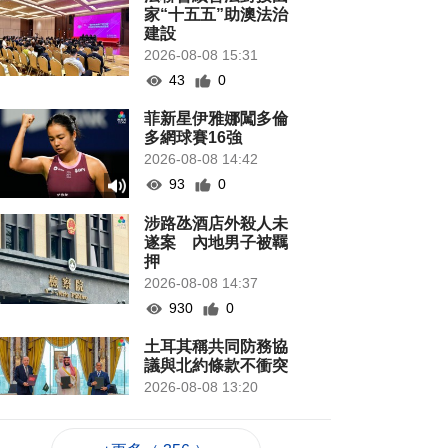
家“十五五”助澳法治
建設
2026-08-08 15:31
43
0
菲新星伊雅娜闖多倫
多網球賽16強
2026-08-08 14:42
93
0
涉路氹酒店外殺人未
遂案 內地男子被羈
押
2026-08-08 14:37
930
0
土耳其稱共同防務協
議與北約條款不衝突
2026-08-08 13:20
98
0