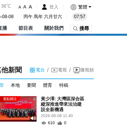
36˚C
A
登入
繁體
A
A
-08-08
丙午 馬年 六月廿六
07:57
直播
節目表
關於我們
搜尋
其他新聞
/
/
電台
電視
微視頻
部
本地
要聞
體育
特稿
黃少澤: 大灣區深合區
縱深推進帶來法治建
設全新機遇
2026-08-08 11:40
610
0