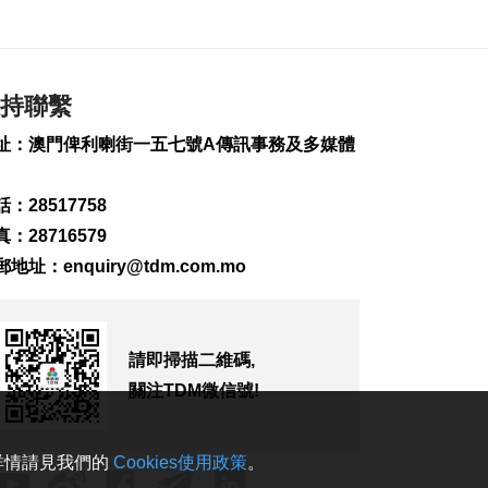
轉運站3年發揮物流實
用
2026-08-08 10:34
178
0
持聯繫
美上訴法院維持白宮
宴會廳改造停工令
址：澳門俾利喇街一五七號A傳訊事務及多媒體
2026-08-08 10:32
154
0
：28517758
澤連斯基訪塞爾維亞
：28716579
冀建設性合作
郵地址：
enquiry@tdm.com.mo
2026-08-08 10:23
172
0
“白海豚”料最快明晚
請即掃描二維碼,
登陸浙閩沿海
關注TDM微信號!
2026-08-08 08:46
344
0
。詳情請見我們的
Cookies使用政策
。
未來數日仍酷熱 下週
中驟雨增多