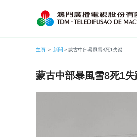
主頁
新聞
> 蒙古中部暴風雪8死1失蹤
蒙古中部暴風雪8死1失