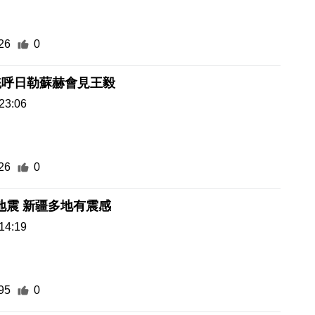
26
0
統呼日勒蘇赫會見王毅
23:06
26
0
蒙古5.5級地震 新疆多地有震感
14:19
95
0