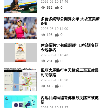
2026-08-10 14:46
532
0
多倫多網球公開賽女單 大坂直美躋
8強
2026-08-10 14:00
196
0
休企招聘5“初級廚師” 10培訓名額
今起報名
2026-08-10 13:43
281
0
風順大馬路行車天橋週三至五凌晨
封閉修路
2026-08-10 13:28
416
0
內地廿網民編造傳播涉災謠言被處
罰
2026-08-10 13:27