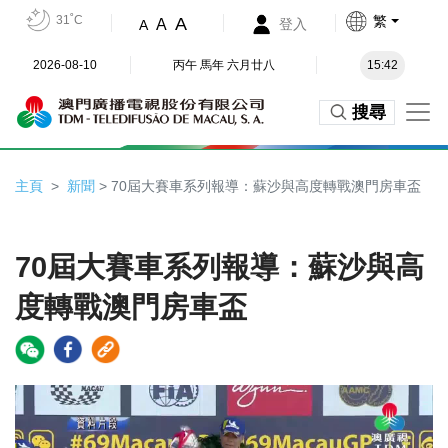
31˚C
繁
A
A
登入
A
2026-08-10
丙午 馬年 六月廿八
15:42
搜尋
主頁
新聞
> 70屆大賽車系列報導：蘇沙與高度轉戰澳門房車盃
70屆大賽車系列報導：蘇沙與高
度轉戰澳門房車盃
Video
Player