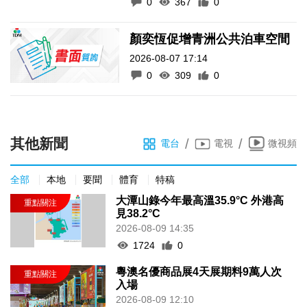
0
367
0
顏奕恆促增青洲公共泊車空間
2026-08-07 17:14
0
309
0
其他新聞
/
/
電台
電視
微視頻
全部
本地
要聞
體育
特稿
大潭山錄今年最高溫35.9°C 外港高
見38.2°C
2026-08-09 14:35
1724
0
粵澳名優商品展4天展期料9萬人次
入場
2026-08-09 12:10