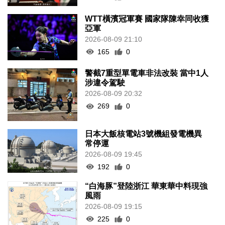
WTT橫濱冠軍賽 國家隊陳幸同收獲
亞軍
2026-08-09 21:10
165
0
警截7重型單電車非法改裝 當中1人
涉違令駕駛
2026-08-09 20:32
269
0
日本大飯核電站3號機組發電機異
常停運
2026-08-09 19:45
192
0
“白海豚”登陸浙江 華東華中料現強
風雨
2026-08-09 19:15
225
0