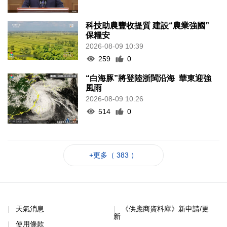
科技助農豐收提質 建設“農業強國”
保糧安
2026-08-09 10:39
259
0
“白海豚”將登陸浙閩沿海 華東迎強
風雨
2026-08-09 10:26
514
0
+更多（ 383 ）
天氣消息
《供應商資料庫》新申請/更
新
使用條款