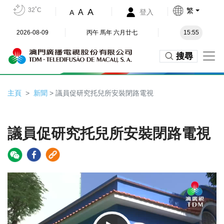
32˚C
繁
A
A
登入
A
2026-08-09
丙午 馬年 六月廿七
15:55
搜尋
主頁
新聞
> 議員促研究托兒所安裝閉路電視
議員促研究托兒所安裝閉路電視
Video
Player