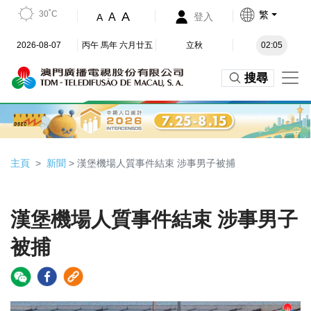
30˚C
繁
A
A
登入
A
2026-08-07
丙午 馬年 六月廿五
立秋
02:05
搜尋
主頁
新聞
> 漢堡機場人質事件結束 涉事男子被捕
漢堡機場人質事件結束 涉事男子
被捕