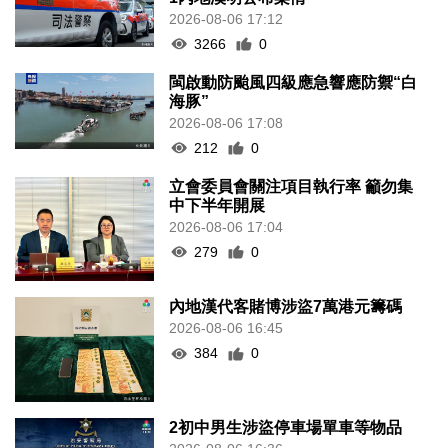
2026-08-06 17:12
3266
0
閩啟動防颱風四級應急響應防禦“白
海豚”
2026-08-06 17:08
212
0
立會委員會關注項目執行率 籲勿集
中下半年開展
2026-08-06 17:04
279
0
內地漢代客賭博涉盜7萬港元籌碼
2026-08-06 16:45
384
0
2初中男生涉盜停車場單車等物品