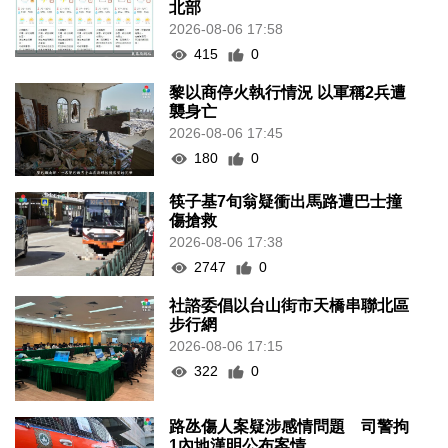
北部
2026-08-06 17:58
415
0
黎以商停火執行情況 以軍稱2兵遭
襲身亡
2026-08-06 17:45
180
0
筷子基7旬翁疑衝出馬路遭巴士撞
傷搶救
2026-08-06 17:38
2747
0
社諮委倡以台山街市天橋串聯北區
步行網
2026-08-06 17:15
322
0
路氹傷人案疑涉感情問題 司警拘
1內地漢明公布案情