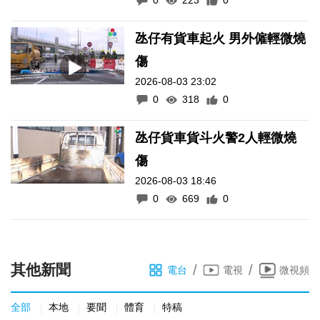
0
223
0
氹仔有貨車起火 男外僱輕微燒
傷
2026-08-03 23:02
0
318
0
氹仔貨車貨斗火警2人輕微燒
傷
2026-08-03 18:46
0
669
0
其他新聞
/
/
電台
電視
微視頻
全部
本地
要聞
體育
特稿