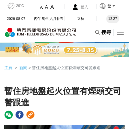
29˚C
繁
A
A
登入
A
2026-08-07
丙午 馬年 六月廿五
立秋
12:27
搜尋
主頁
新聞
> 暫住房地盤起火位置有煙頭交司警跟進
暫住房地盤起火位置有煙頭交司
警跟進