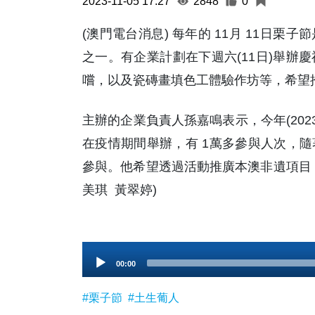
2023-11-05 17:27
2848
0
(澳門電台消息) 每年的 11月 11日
之一。有企業計劃在下週六(11日)舉辦
嚐，以及瓷磚畫填色工體驗作坊等，希望
主辦的企業負責人孫嘉鳴表示，今年(202
在疫情期間舉辦，有 1萬多參與人次，
參與。他希望透過活動推廣本澳非遺項目
美琪 黃翠婷)
Audio
00:00
Player
#栗子節
#土生葡人