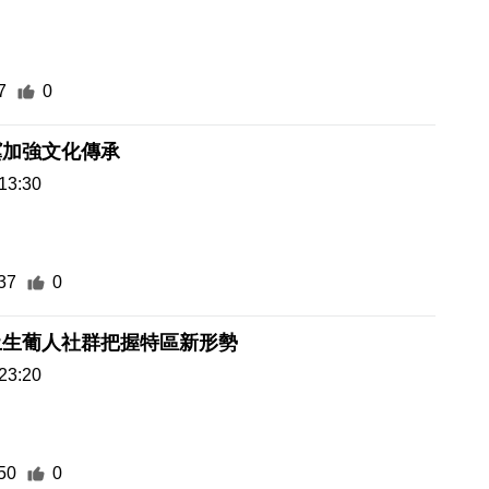
7
0
冀加強文化傳承
13:30
37
0
土生葡人社群把握特區新形勢
23:20
50
0