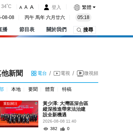
34˚C
A
登入
繁體
A
A
-08-08
丙午 馬年 六月廿六
05:18
直播
節目表
關於我們
搜尋
其他新聞
/
/
電台
電視
微視頻
部
本地
要聞
體育
特稿
黃少澤: 大灣區深合區
縱深推進帶來法治建
設全新機遇
2026-08-08 11:40
382
0