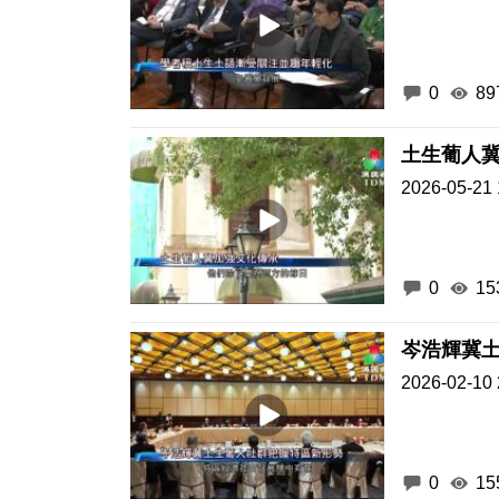
0
89
土生葡人
2026-05-21 
0
15
岑浩輝冀
2026-02-10 
0
15