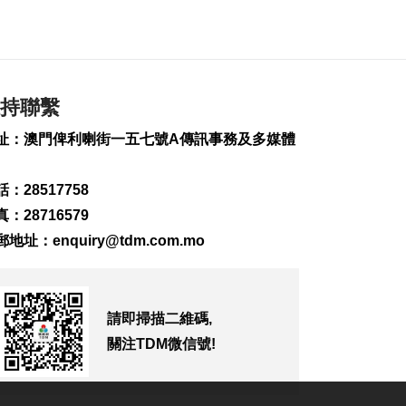
臨時邊檢
2026-08-08 06:46
228
0
泰國擬推更嚴格槍支
管控方案
持聯繫
2026-08-07 23:46
址：澳門俾利喇街一五七號A傳訊事務及多媒體
241
0
民主剛果伊波拉累計
：28517758
突破4000宗
2026-08-07 23:12
：28716579
195
0
郵地址：
enquiry@tdm.com.mo
拱關截澳門女子超額
藏16萬美元回澳
2026-08-07 23:09
請即掃描二維碼,
495
0
關注TDM微信號!
“白海豚”影響 澳航明
後12航班取消
2026-08-07 22:49