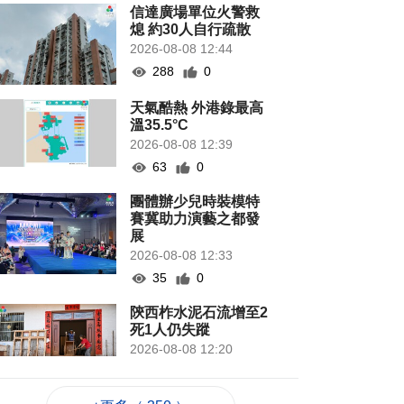
信達廣場單位火警救
熄 約30人自行疏散
2026-08-08 12:44
288
0
天氣酷熱 外港錄最高
溫35.5°C
2026-08-08 12:39
63
0
團體辦少兒時裝模特
賽冀助力演藝之都發
展
2026-08-08 12:33
35
0
陝西柞水泥石流增至2
死1人仍失蹤
2026-08-08 12:20
53
0