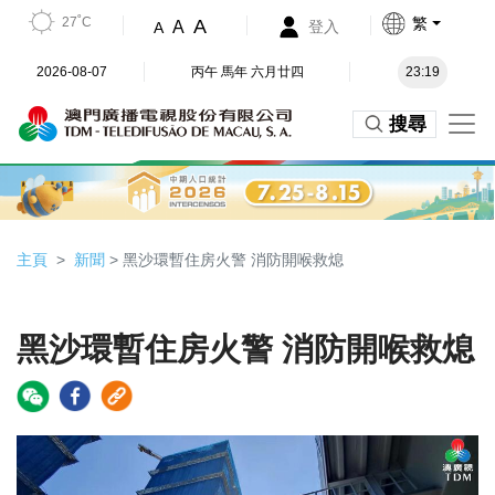
27˚C
繁
A
A
登入
A
2026-08-07
丙午 馬年 六月廿四
23:19
搜尋
主頁
新聞
> 黑沙環暫住房火警 消防開喉救熄
黑沙環暫住房火警 消防開喉救熄