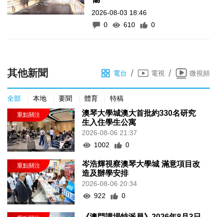
2026-08-03 18:46
0
610
0
其他新聞
/
/
電台
電視
微視頻
全部
本地
要聞
體育
特稿
澳琴大學城澳大首批約330名研究
生入住學生公寓
2026-08-06 21:37
1002
0
岑浩輝視察澳琴大學城 滿意項目改
造及辦學安排
2026-08-06 20:34
922
0
《澳門講場特派員》2026年8月3日