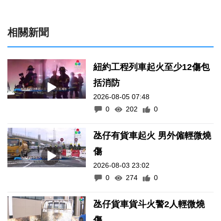
相關新聞
紐約工程列車起火至少12傷包
括消防
2026-08-05 07:48
0
202
0
氹仔有貨車起火 男外僱輕微燒
傷
2026-08-03 23:02
0
274
0
氹仔貨車貨斗火警2人輕微燒
傷