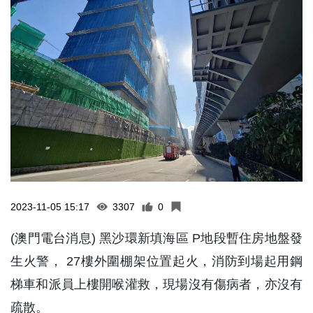
2023-11-05 15:17
3307
0
(澳門電台消息) 黑沙環新填海區 P地段暫住房地盤發
生火警， 27樓外圍棚架位置起火，消防到場起用鋼
梯車和派員上樓開喉灌救，現場沒有傷病者，亦沒有
疏散。