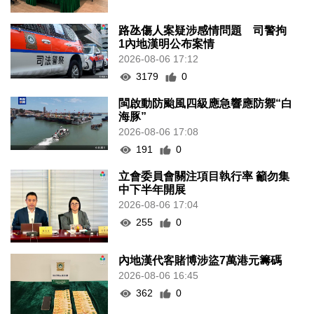
路氹傷人案疑涉感情問題 司警拘
1內地漢明公布案情
2026-08-06 17:12
3179
0
閩啟動防颱風四級應急響應防禦“白
海豚”
2026-08-06 17:08
191
0
立會委員會關注項目執行率 籲勿集
中下半年開展
2026-08-06 17:04
255
0
內地漢代客賭博涉盜7萬港元籌碼
2026-08-06 16:45
362
0