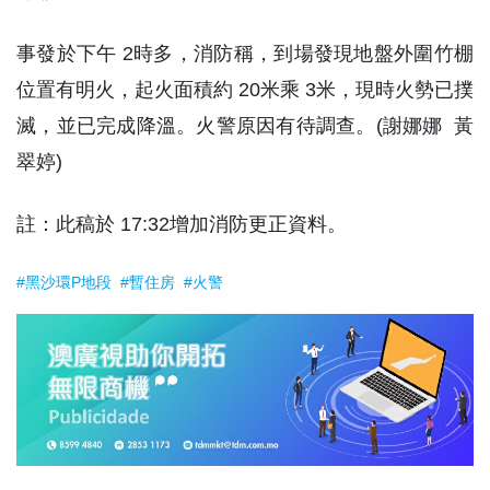
事發於下午 2時多，消防稱，到場發現地盤外圍竹棚
位置有明火，起火面積約 20米乘 3米，現時火勢已撲
滅，並已完成降溫。火警原因有待調查。(謝娜娜 黃
翠婷)
註：此稿於 17:32增加消防更正資料。
#黑沙環P地段
#暫住房
#火警