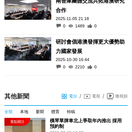
兩智庫團體交流共拓港澳研究
合作
2025-11-05 21:18
0
1489
0
研討會倡港澳發揮更大優勢助
力國家發展
2025-10-30 16:44
0
2210
0
其他新聞
/
/
電台
電視
微視頻
全部
本地
要聞
體育
特稿
橫琴單牌車北上爭取年內推出 採用
預約制