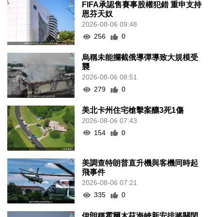
FIFA承認售賽事股權犯錯 重申支持
恩芬天奴
2026-08-06 09:48
256
0
烏稱未能攔截俄導彈導致大規模受
襲
2026-08-06 08:51
279
0
美北卡州住宅槍擊案釀3死1傷
2026-08-06 07:43
154
0
美調查特朗普直升機與客機同時起
飛事件
2026-08-06 07:21
335
0
伊朗稱霍爾木茲海峽新安排將關閉