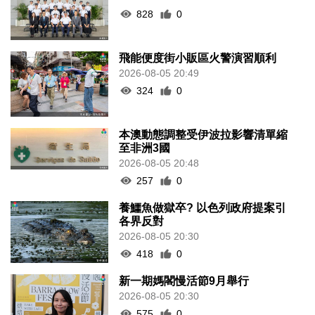
828
0
飛能便度街小販區火警演習順利
2026-08-05 20:49
324
0
本澳動態調整受伊波拉影響清單縮
至非洲3國
2026-08-05 20:48
257
0
養鱷魚做獄卒? 以色列政府提案引
各界反對
2026-08-05 20:30
418
0
新一期媽閣慢活節9月舉行
2026-08-05 20:30
575
0