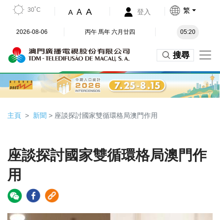
30˚C
繁
A
A
登入
A
2026-08-06
丙午 馬年 六月廿四
05:20
搜尋
主頁
新聞
> 座談探討國家雙循環格局澳門作用
座談探討國家雙循環格局澳門作
用