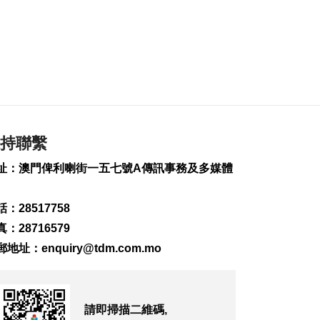
185
0
中國澳門代表團赴汶
萊參與亞太反洗錢組
織會議
2026-08-07 10:49
251
0
司警雷霆行動截獲1男
子逾期逗留
持聯繫
2026-08-07 10:34
251
0
址：澳門俾利喇街一五七號A傳訊事務及多媒體
美對多晶矽及衍生產
品加稅設最低進口價
：28517758
2026-08-07 09:54
：28716579
169
0
郵地址：
enquiry@tdm.com.mo
沙特稱胡塞武裝也門
邊境施襲釀11傷
2026-08-07 09:51
請即掃描二維碼,
109
0