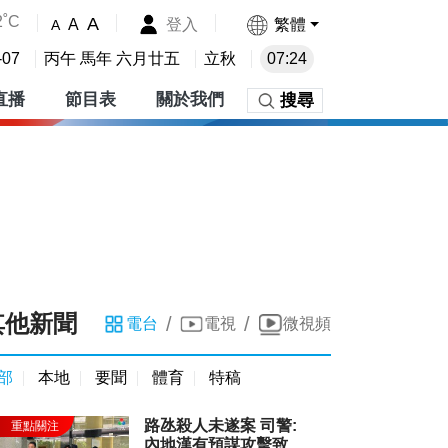
2˚C
A
登入
繁體
A
A
-07
丙午 馬年 六月廿五
立秋
07:24
直播
節目表
關於我們
搜尋
其他新聞
/
/
電台
電視
微視頻
部
本地
要聞
體育
特稿
路氹殺人未遂案 司警:
內地漢有預謀攻擊致