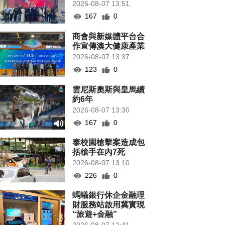
2026-08-07 13:51
167
0
商會與新媒體平台合
作宣傳澳大健康產業
2026-08-07 13:37
123
0
雲尼斯奧斯與皇馬續
約6年
2026-08-07 13:30
167
0
泰校園槍擊案造成包
括槍手在內7死
2026-08-07 13:10
226
0
螞蟻銀行休企金融理
財服務站啟用冀實現
“旅遊+金融”