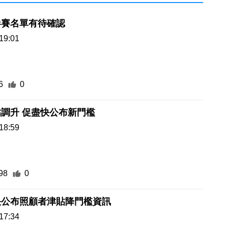
參賽名單有待確認
19:01
6
0
調升 促盡快公布新門檻
18:59
98
0
快公布照顧者津貼降門檻資訊
17:34