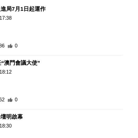
進局7月1日起運作
17:38
86
0
任“澳門會議大使”
18:12
62
0
論壇明啟幕
18:30