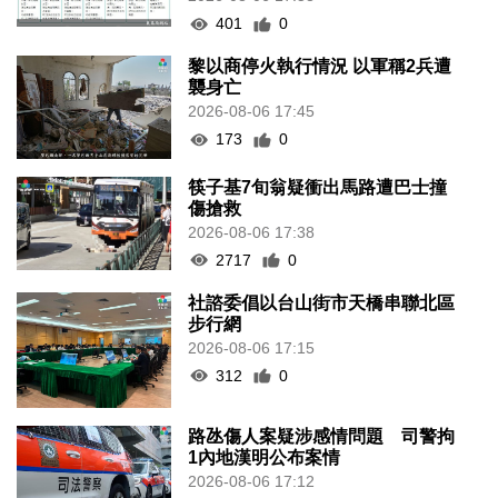
401
0
黎以商停火執行情況 以軍稱2兵遭
襲身亡
2026-08-06 17:45
173
0
筷子基7旬翁疑衝出馬路遭巴士撞
傷搶救
2026-08-06 17:38
2717
0
社諮委倡以台山街市天橋串聯北區
步行網
2026-08-06 17:15
312
0
路氹傷人案疑涉感情問題 司警拘
1內地漢明公布案情
2026-08-06 17:12