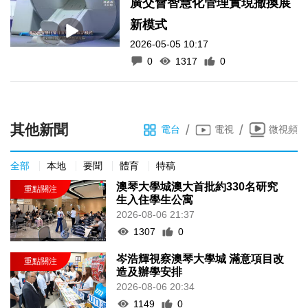
廣交會智慧化管理實現撤換展
新模式
2026-05-05 10:17
0
1317
0
其他新聞
/
/
電台
電視
微視頻
全部
本地
要聞
體育
特稿
澳琴大學城澳大首批約330名研究
生入住學生公寓
2026-08-06 21:37
1307
0
岑浩輝視察澳琴大學城 滿意項目改
造及辦學安排
2026-08-06 20:34
1149
0