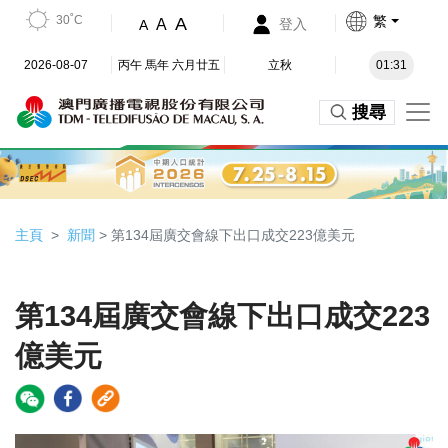
30˚C
繁
A
A
登入
A
2026-08-07
丙午 馬年 六月廿五
立秋
01:31
搜尋
主頁
新聞
> 第134屆廣交會線下出口成交223億美元
第134屆廣交會線下出口成交223
億美元