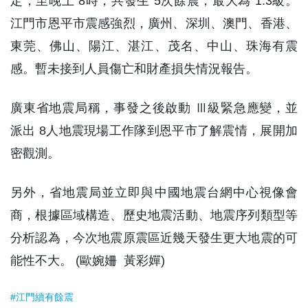
定，至晚上 8時，共發生 5次餘震，最大為 1.3級。
江門市恩平市震感強烈，廣州、深圳、澳門、香港、
東莞、佛山、陽江、湛江、茂名、中山、珠海有震
感。暫未接到人員傷亡和財產損失情況報告。
廣東省地震局稱，事發之後啟動 Ⅲ級緊急應變，並
派出 8人地震現場工作隊到恩平市了解震情，展開加
密觀測。
另外，省地震局並立即與中國地震台網中心視像會
商，根據區域構造、歷史地震活動、地震序列類型等
分析認為，今次地震原震區近幾天發生更大地震的可
能性不大。 (歐婉姍 黃彩嬋)
#江門續有餘震