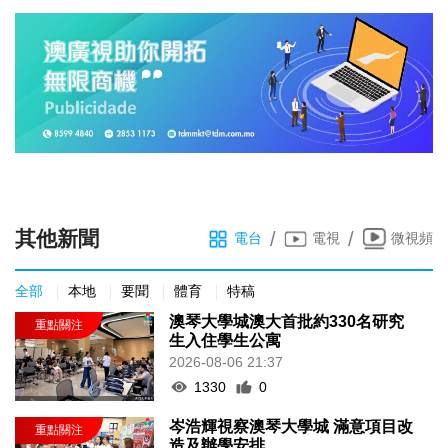
其他新聞
/
/
電台
電視
微視頻
全部
本地
要聞
體育
特稿
澳琴大學城澳大首批約330名研究
生入住學生公寓
2026-08-06 21:37
1330
0
岑浩輝視察澳琴大學城 滿意項目改
造及辦學安排