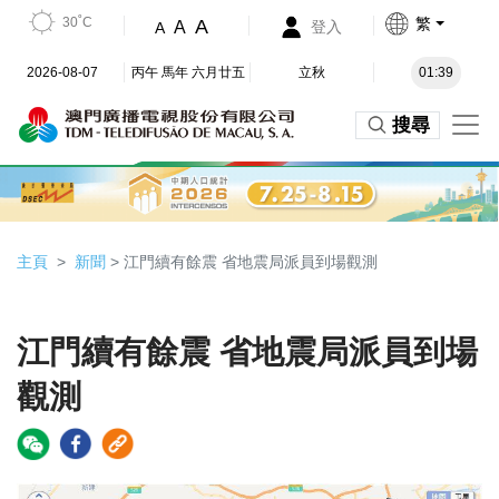
30˚C
繁
A
A
登入
A
2026-08-07
丙午 馬年 六月廿五
立秋
01:39
搜尋
主頁
新聞
> 江門續有餘震 省地震局派員到場觀測
江門續有餘震 省地震局派員到場
觀測