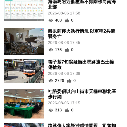
海南島附近低壓區不排除移向南海
北部
2026-08-06 17:58
403
0
黎以商停火執行情況 以軍稱2兵遭
襲身亡
2026-08-06 17:45
175
0
筷子基7旬翁疑衝出馬路遭巴士撞
傷搶救
2026-08-06 17:38
2726
0
社諮委倡以台山街市天橋串聯北區
步行網
2026-08-06 17:15
313
0
路氹傷人案疑涉感情問題 司警拘