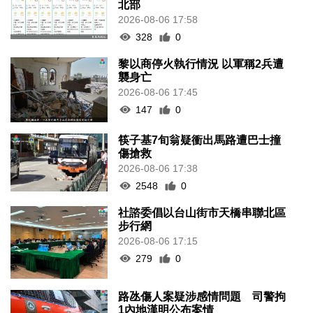
北部
2026-08-06 17:58
328
0
黎以商停火執行情況 以軍稱2兵遭
襲身亡
2026-08-06 17:45
147
0
筷子基7旬翁疑衝出馬路遭巴士撞
傷搶救
2026-08-06 17:38
2548
0
社諮委倡以台山街市天橋串聯北區
步行網
2026-08-06 17:15
279
0
路氹傷人案疑涉感情問題 司警拘
1內地漢明公布案情