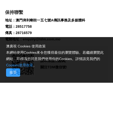
保持聯繫
地址：澳門俾利喇街一五七號A傳訊事務及多媒體科
電話：28517758
傳真：28716579
電郵地址：
enquiry@tdm.com.mo
澳廣視 Cookies 使用政策
本網站使用Cookies來令您獲得最佳的瀏覽體驗。若繼續瀏覽此
網站，即標識您同意我們使用你的Cookies。詳情請見我們的
請即掃描二維碼,
Cookies使用政策
。
關注TDM微信號!
接受