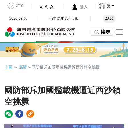
27˚C
繁
A
A
登入
A
2026-08-07
丙午 馬年 六月廿四
20:01
搜尋
主頁
新聞
> 國防部斥加國艦載機逼近西沙領空挑釁
國防部斥加國艦載機逼近西沙領
空挑釁