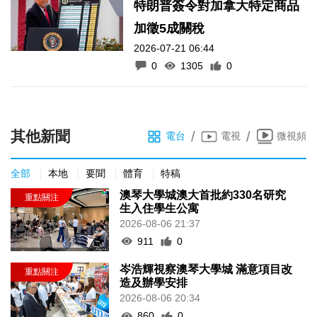
特朗普簽令對加拿大特定商品
加徵5成關稅
2026-07-21 06:44
0
1305
0
其他新聞
/
/
電台
電視
微視頻
全部
本地
要聞
體育
特稿
澳琴大學城澳大首批約330名研究
生入住學生公寓
2026-08-06 21:37
911
0
岑浩輝視察澳琴大學城 滿意項目改
造及辦學安排
2026-08-06 20:34
860
0