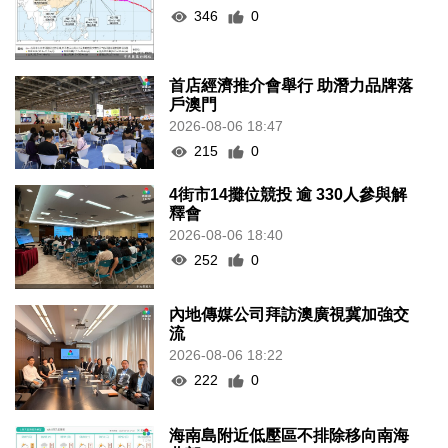
346
0
首店經濟推介會舉行 助潛力品牌落
戶澳門
2026-08-06 18:47
215
0
4街市14攤位競投 逾 330人參與解
釋會
2026-08-06 18:40
252
0
內地傳媒公司拜訪澳廣視冀加強交
流
2026-08-06 18:22
222
0
海南島附近低壓區不排除移向南海