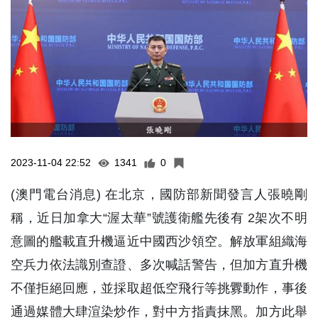
2023-11-04 22:52
1341
0
(澳門電台消息) 在北京，國防部新聞發言人張曉剛
稱，近日加拿大“渥太華”號護衛艦先後有 2架次不明
意圖的艦載直升機逼近中國西沙領空。解放軍組織海
空兵力依法識別查證、多次喊話警告，但加方直升機
不僅拒絕回應，並採取超低空飛行等挑釁動作，事後
通過媒體大肆渲染炒作，對中方指責抹黑。加方此舉