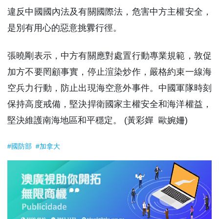
違反中國國內法及有關國際法，危害中方主權安全，
是別有用心的惡意挑釁行徑。
張曉剛表示，中方有關應對處置行動專業規範，敦促
加方不要罔顧事實，停止渲染炒作，嚴格約束一線海
空兵力行動，防止出現海空意外事件。中國軍隊時刻
保持高度戒備，堅決捍衛國家主權安全和海洋權益，
堅決維護南海地區和平穩定。 (黃彩嬋 歐婉姍)
#國防部
#加拿大