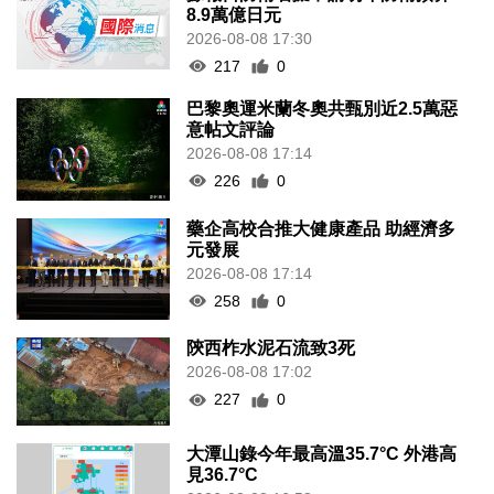
8.9萬億日元
2026-08-08 17:30
217
0
巴黎奧運米蘭冬奧共甄別近2.5萬惡
意帖文評論
2026-08-08 17:14
226
0
藥企高校合推大健康產品 助經濟多
元發展
2026-08-08 17:14
258
0
陝西柞水泥石流致3死
2026-08-08 17:02
227
0
大潭山錄今年最高溫35.7°C 外港高
見36.7°C