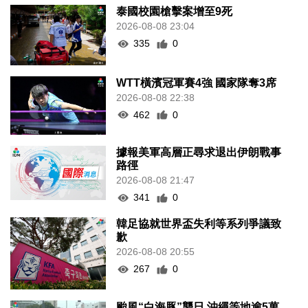
泰國校園槍擊案增至9死
2026-08-08 23:04
335
0
WTT橫濱冠軍賽4強 國家隊奪3席
2026-08-08 22:38
462
0
據報美軍高層正尋求退出伊朗戰事
路徑
2026-08-08 21:47
341
0
韓足協就世界盃失利等系列爭議致
歉
2026-08-08 20:55
267
0
颱風“白海豚”襲日 沖繩等地逾5萬