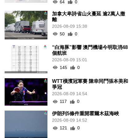
64
0
加拿大卑詩省山火蔓延 逾2萬人撤
離
2026-08-09 15:38
50
0
“白海豚”影響 澳門機場今明取消48
個航班
2026-08-09 15:01
145
0
WTT橫濱冠軍賽 陳幸同鬥張本美和
爭冠
2026-08-09 14:54
117
0
伊朗列5條件重開霍爾木茲海峽
2026-08-09 14:52
121
0