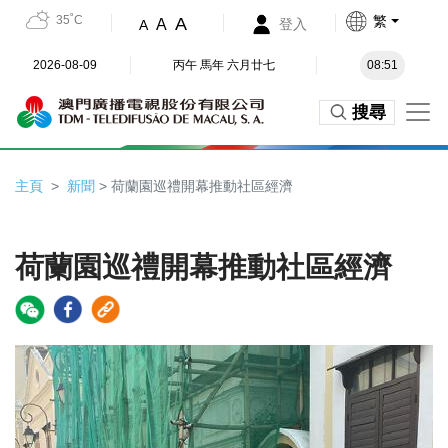
35˚C
繁
A
A
登入
A
2026-08-09
丙午 馬年 六月廿七
08:51
搜尋
主頁
新聞
> 荷蘭園巡禮開幕推動社區經濟
荷蘭園巡禮開幕推動社區經濟