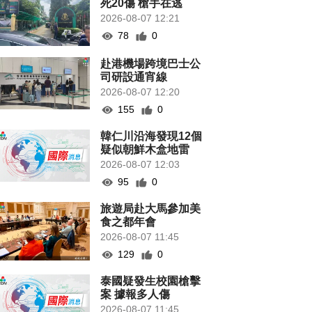
死20傷 槍手在逃
2026-08-07 12:21
78
0
赴港機場跨境巴士公
司研設通宵線
2026-08-07 12:20
155
0
韓仁川沿海發現12個
疑似朝鮮木盒地雷
2026-08-07 12:03
95
0
旅遊局赴大馬參加美
食之都年會
2026-08-07 11:45
129
0
泰國疑發生校園槍擊
案 據報多人傷
2026-08-07 11:45