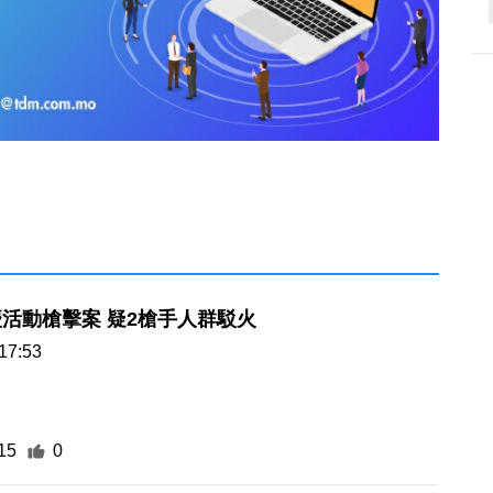
多倫多節慶活動槍擊案 疑2槍手人群駁火
17:53
15
0