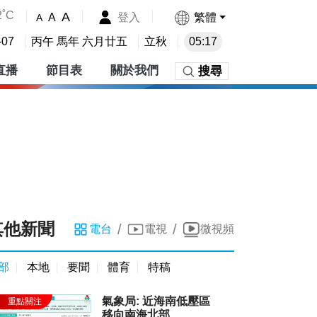
2˚C
A
登入
繁體
A
A
-07
丙午 馬年 六月廿五
立秋
05:17
直播
節目表
關於我們
搜尋
其他新聞
/
/
電台
電視
微視頻
部
本地
要聞
體育
特稿
氣象局: 近海南低壓區
移向南海北部