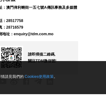
271
0
址：澳門俾利喇街一五七號A傳訊事務及多媒體
俄煉油廠遇襲 澤連斯
基稱削弱俄燃料供應
：28517758
2026-08-07 07:18
：28716579
201
0
郵地址：
enquiry@tdm.com.mo
伊朗擬禁美以等國船
隻通行霍爾木茲海峽
2026-08-07 06:54
243
0
請即掃描二維碼,
關注TDM微信號!
西班牙休達非法移民
潮增至約百人死亡
2026-08-06 23:45
。詳情請見我們的
Cookies使用政策
。
288
0
也門胡塞武裝襲擊致
35名政府軍士兵死亡
2026-08-06 23:06
258
0