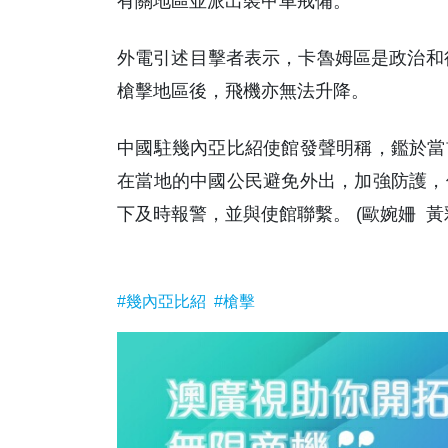
有關地區並派出裝甲車戒備。
外電引述目擊者表示，卡魯姆區是政治和行
槍擊地區後，飛機亦無法升降。
中國駐幾內亞比紹使館發聲明稱，鑑於當
在當地的中國公民避免外出，加強防護，
下及時報警，並與使館聯繫。 (歐婉姍 黃
#幾內亞比紹
#槍擊