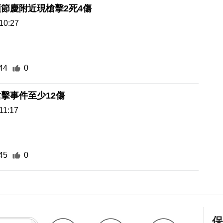
節慶附近現槍擊2死4傷
10:27
44
0
擊事件至少12傷
11:17
45
0
保