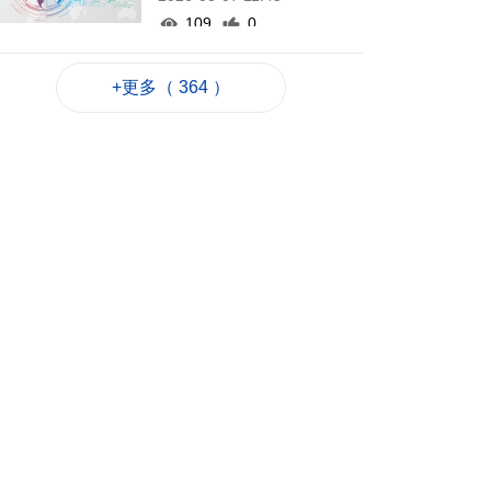
109
0
“白海豚”吹襲沖繩 數
百航班取消
+更多（ 364 ）
2026-08-07 11:32
225
0
業界冀培訓專項認證
導遊對接銀髮旅遊市
場
2026-08-07 11:28
127
0
中國澳門代表團赴汶
萊參與亞太反洗錢組
織會議
2026-08-07 10:49
206
0
司警雷霆行動截獲1男
子逾期逗留