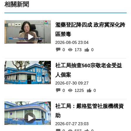
相關新聞
濫藥登記降四成 政府冀深化跨
區禁毒
2026-08-05 23:04
0
173
0
社工局抽查560宗敬老金受益
人個案
2026-07-30 09:27
0
1225
0
社工局：嚴格監管社服機構資
助
2026-07-27 23:03
0
507
0