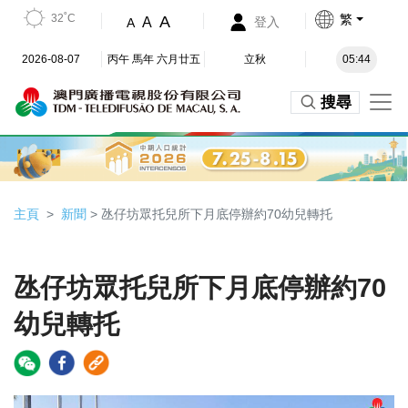
32˚C
繁
A
A
登入
A
2026-08-07
丙午 馬年 六月廿五
立秋
05:44
搜尋
主頁
新聞
> 氹仔坊眾托兒所下月底停辦約70幼兒轉托
氹仔坊眾托兒所下月底停辦約70
幼兒轉托