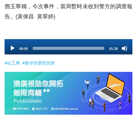
鄧玉華稱，今次事件，當局暫時未收到警方的調查報
告。(黃偉昌 黃翠婷)
Audio
00:00
01:39
Player
#社工局
#氹仔坊眾托兒所