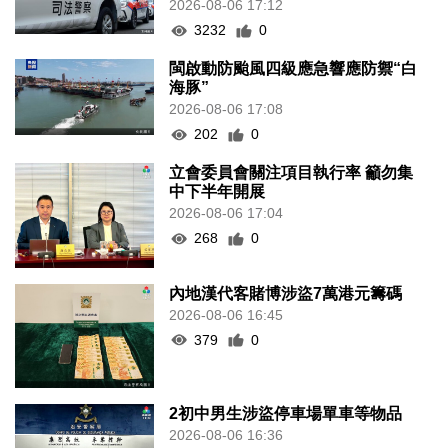
路氹傷人案疑涉感情問題 司警拘
1內地漢明公布案情
2026-08-06 17:12
3232
0
閩啟動防颱風四級應急響應防禦“白
海豚”
2026-08-06 17:08
202
0
立會委員會關注項目執行率 籲勿集
中下半年開展
2026-08-06 17:04
268
0
內地漢代客賭博涉盜7萬港元籌碼
2026-08-06 16:45
379
0