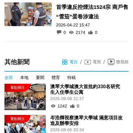
0
1010
0
首季違反控煙法1524宗 商戶售
“雪茄”蛋卷涉違法
2026-04-22 15:47
0
2174
0
其他新聞
/
/
電台
電視
微視頻
全部
本地
要聞
體育
特稿
澳琴大學城澳大首批約330名研究
生入住學生公寓
2026-08-06 21:37
1242
0