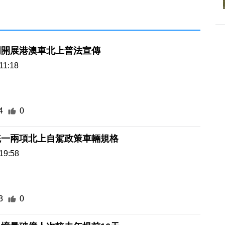
門開展港澳車北上普法宣傳
11:18
4
0
統一兩項北上自駕政策車輛規格
19:58
3
0