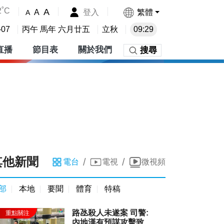
2˚C
A
登入
繁體
A
A
-07
丙午 馬年 六月廿五
立秋
09:29
直播
節目表
關於我們
搜尋
其他新聞
/
/
電台
電視
微視頻
部
本地
要聞
體育
特稿
路氹殺人未遂案 司警:
內地漢有預謀攻擊致