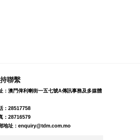
內地漢涉不法匯兌被
捕
2026-08-07 16:11
115
0
氹仔徐日昇寅公馬路
附近水管爆裂 多校受
影響
2026-08-07 16:09
1002
0
持聯繫
內地漢涉擅取提款機
遺下4000港元被捕
址：澳門俾利喇街一五七號A傳訊事務及多媒體
2026-08-07 16:07
149
0
：28517758
國防部:日方發展進攻
：28716579
性武器日益猖獗
郵地址：
enquiry@tdm.com.mo
2026-08-07 15:56
74
0