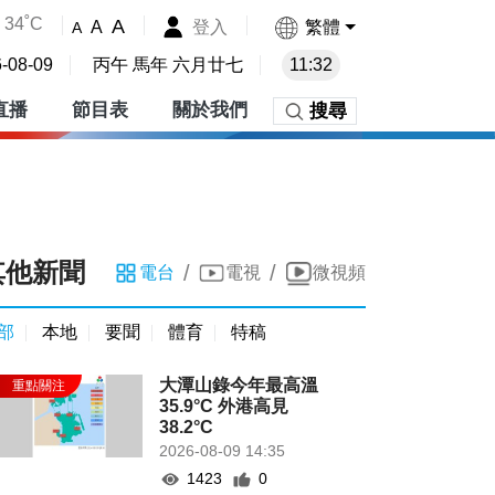
34˚C
A
登入
繁體
A
A
-08-09
丙午 馬年 六月廿七
11:32
直播
節目表
關於我們
搜尋
其他新聞
/
/
電台
電視
微視頻
部
本地
要聞
體育
特稿
大潭山錄今年最高溫
35.9°C 外港高見
38.2°C
2026-08-09 14:35
1423
0