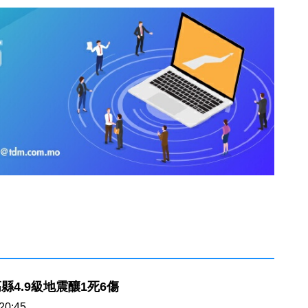
縣4.9級地震釀1死6傷
20:45