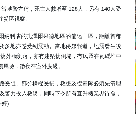
，當地警方稱，死亡人數增至 128人，另有 140人受
往災區視察。
央格爾納利省的扎澤爾果德地區的偏遠山區，距離首都
里及多地亦感受到震動。當地傳媒報道，地震發生後
築物外牆剝落，亦有建築物倒塌，有民眾在瓦礫堆中
塌風險，徹夜在室外度過。
路受阻、部分橋樑受損，救援及搜索隊必須先清理
及警力投入救災，同時下令所有直升機業界待命，
婷)