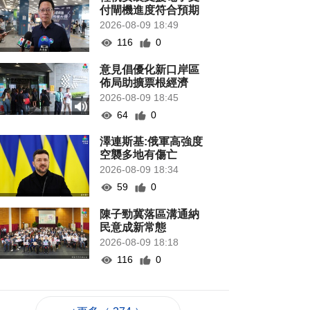
付閘機進度符合預期
2026-08-09 18:49
116
0
意見倡優化新口岸區
佈局助擴票根經濟
2026-08-09 18:45
64
0
澤連斯基:俄軍高強度
空襲多地有傷亡
2026-08-09 18:34
59
0
陳子勁冀落區溝通納
民意成新常態
2026-08-09 18:18
116
0
港天文台錄高溫
36.9°C 有紀錄以來新