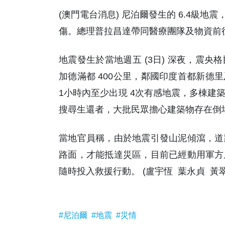
(澳門電台消息) 尼泊爾發生的 6.4級地震
傷。總理普拉昌達帶同醫療團隊及物資前
地震發生於當地週五 (3日) 深夜，震
加德滿都 400公里，鄰國印度首都新德
1小時內至少出現 4次有感地震，多棟建
搜尋生還者，大批民眾擔心建築物存在倒
當地官員稱，由於地震引發山泥傾瀉，道
路面，才能抵達災區，目前已經動用軍方
隨時投入救援行動。 (盧宇恆 葉永貞 黃翠
#尼泊爾
#地震
#災情