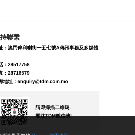
延 逾2萬人撤離
2026-08-09 15:38
106
0
“白海豚”影響 澳門機
場今明取消48個航班
持聯繫
2026-08-09 15:01
250
0
址：澳門俾利喇街一五七號A傳訊事務及多媒體
WTT橫濱冠軍賽 陳幸
同鬥張本美和爭冠
：28517758
2026-08-09 14:54
：28716579
216
0
郵地址：
enquiry@tdm.com.mo
伊朗列5條件重開霍爾
木茲海峽
2026-08-09 14:52
請即掃描二維碼,
174
0
關注TDM微信號!
工會冀制定酷熱天氣
更具體工作指引方便
操作