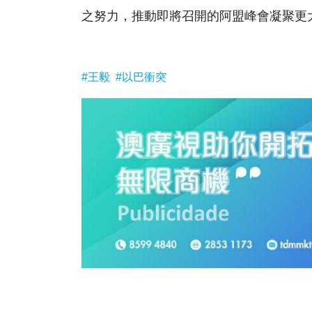
之努力，推動即將召開的阿盟峰會凝聚更大
#王毅
#以巴衝突