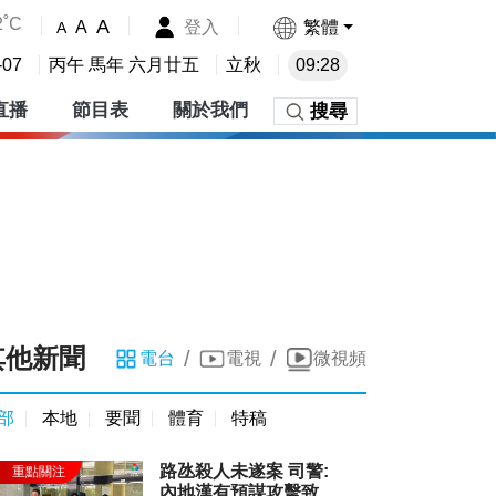
2˚C
A
登入
繁體
A
A
-07
丙午 馬年 六月廿五
立秋
09:28
直播
節目表
關於我們
搜尋
其他新聞
/
/
電台
電視
微視頻
部
本地
要聞
體育
特稿
路氹殺人未遂案 司警:
內地漢有預謀攻擊致