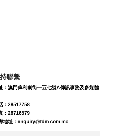
展覽商業配對 助力合
作開拓市場
2026-08-07 15:40
103
0
舞蹈劇《得閒飲茶》
展現灣區人文精神
2026-08-07 14:17
197
0
國際音樂藝術週本澳
持聯繫
舉行
2026-08-07 13:51
址：澳門俾利喇街一五七號A傳訊事務及多媒體
266
0
商會與新媒體平台合
：28517758
作宣傳澳大健康產業
：28716579
2026-08-07 13:37
郵地址：
enquiry@tdm.com.mo
181
0
雲尼斯奧斯與皇馬續