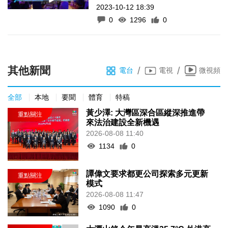
2023-10-12 18:39
0
1296
0
其他新聞
/
/
電台
電視
微視頻
全部
本地
要聞
體育
特稿
黃少澤: 大灣區深合區縱深推進帶
來法治建設全新機遇
2026-08-08 11:40
1134
0
譚偉文要求都更公司探索多元更新
模式
2026-08-08 11:47
1090
0