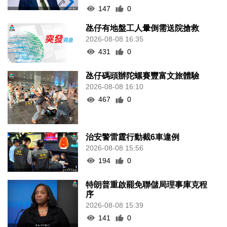
147
0
氹仔有地盤工人暈倒需送院搶救
2026-08-08 16:35
431
0
氹仔碼頭辦陀螺賽豐富文旅體驗
2026-08-08 16:10
467
0
治安警雷霆行動截6車違例
2026-08-08 15:56
194
0
特朗普重啟罷免聯儲局理事庫克程
序
2026-08-08 15:39
141
0