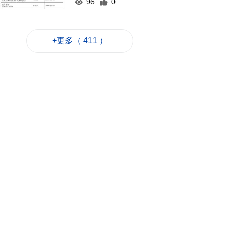
96
0
以黎安全談判因局勢
升級提早結束
+更多（ 411 ）
2026-08-07 22:43
57
0
新一輪長者十年行動
計劃落實民生政策
2026-08-07 22:12
99
0
韓國首爾8年來首遇
40°C以上高溫
2026-08-07 21:45
100
0
專家指長時間”抱冬
瓜”或有安全隱患籲勿
跟風
2026-08-07 20:48
196
0