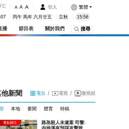
9˚C
A
登入
繁體
A
A
-07
丙午 馬年 六月廿五
立秋
15:56
直播
節目表
關於我們
搜尋
其他新聞
/
/
電台
電視
微視頻
部
本地
要聞
體育
特稿
路氹殺人未遂案 司警:
內地漢有預謀攻擊致