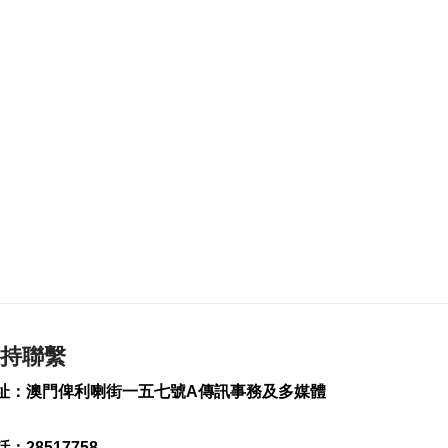
四川宜賓高縣4.9級地
震釀1死6傷
2026-08-07 20:45
91
0
雞頸馬路優化排水 下
週一起臨時交管
2026-08-07 20:13
141
0
梁鴻細倡建全澳高風
險斑馬線清單分批翻
新
2026-08-07 19:52
159
0
持聯繫
葡西語市場推介會冀
助企業出海
址：澳門俾利喇街一五七號A傳訊事務及多媒體
2026-08-07 19:44
95
0
：28517758